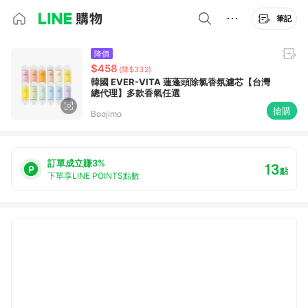
筆記
降價
$458
(降$332)
韓國 EVER-VITA 蓮蓬頭除氯香氛濾芯【台灣
總代理】多款香氣任選
搶購
Boojimo
訂單成立賺3%
13
點
下單享LINE POINTS點數