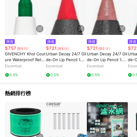
降價
降價
降價
降價
$757
$721
$721
$72
(降$15)
(降$14)
(降$14)
GIVENCHY Khol Cout
Urban Decay 24/7 Gli
Urban Decay 24/7 Gli
Urba
ure Waterproof Retra
de-On Lip Pencil 1.2g
de-On Lip Pencil 1.2g
de-O
ctable Eyeliner 0.3g
714
Peyote
Nak
Escentual
Escentual
Escentual
Esce
05 - Jade
0.5%
0.5%
0.5%
0.
熱銷排行榜