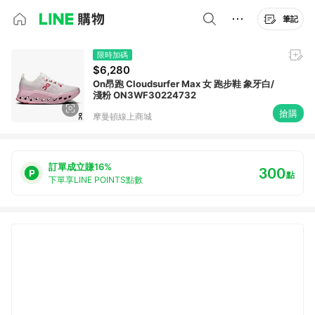
筆記
限時加碼
$6,280
On昂跑 Cloudsurfer Max 女 跑步鞋 象牙白/
淺粉 ON3WF30224732
搶購
摩曼頓線上商城
訂單成立賺16%
300
點
下單享LINE POINTS點數