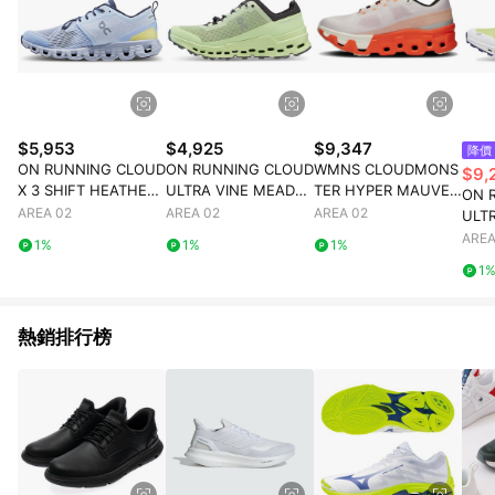
$5,953
$4,925
$9,347
降價
ON RUNNING CLOUD
ON RUNNING CLOUD
WMNS CLOUDMONS
$9,
X 3 SHIFT HEATHER
ULTRA VINE MEADO
TER HYPER MAUVE
ON 
MIDNIGHT WOMENS
W GREEN WOMENS
FLAME
AREA 02
AREA 02
AREA 02
ULT
Y G
AREA
1%
1%
1%
1
熱銷排行榜