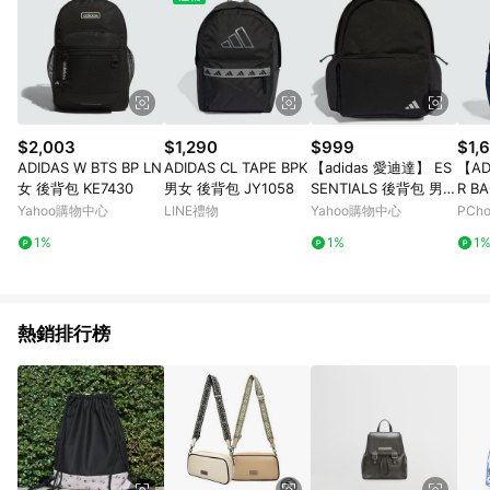
$2,003
$1,290
$999
$1,
ADIDAS W BTS BP LN
ADIDAS CL TAPE BPK
【adidas 愛迪達】 ES
【AD
女 後背包 KE7430
男女 後背包 JY1058
SENTIALS 後背包 男/
R B
女 KA6766
包 女
Yahoo購物中心
LINE禮物
Yahoo購物中心
PCh
1%
1%
1
熱銷排行榜