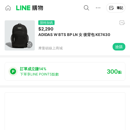
筆記
限時加碼
$2,290
ADIDAS W BTS BP LN 女 後背包 KE7430
搶購
摩曼頓線上商城
訂單成立賺14%
300
點
下單享LINE POINTS點數