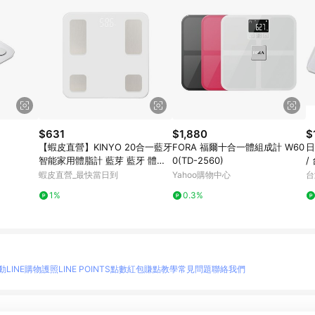
$631
$1,880
$
【蝦皮直營】KINYO 20合一藍牙
FORA 福爾十合一體組成計 W60
日
智能家用體脂計 藍芽 藍牙 體脂
0(TD-2560)
/
計 體重計 現貨 原廠供貨 APP紀
蝦皮直營_最快當日到
Yahoo購物中心
台
錄 非醫材
1%
0.3%
動
LINE購物護照
LINE POINTS點數紅包
賺點教學
常見問題
聯絡我們