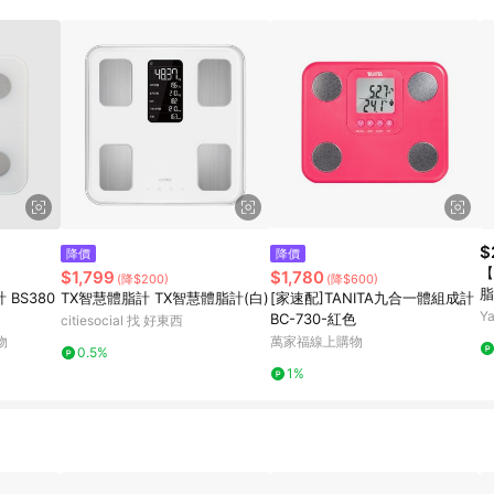
$
降價
降價
【
$1,799
$1,780
(降$200)
(降$600)
脂
 BS380
TX智慧體脂計 TX智慧體脂計(白)
[家速配]TANITA九合一體組成計
Y
BC-730-紅色
citiesocial 找 好東西
物
萬家福線上購物
0.5%
1%