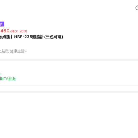
價
,480
(降$1,200)
歐姆龍】HBF-235體脂計(三色可選)
化裕民 健康生活+
%
OINTS點數