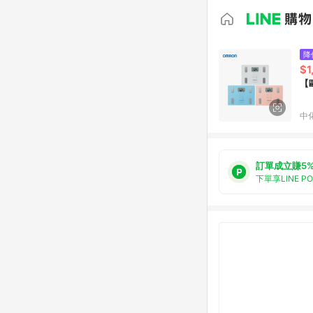
降
$1
【
中
訂單成立賺5
下單享LINE P