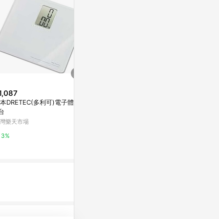
1,087
$2,380
$349
本DRETEC(多利可)電子體重計
TANITA 塔尼達 十合一藍牙體組
ANTIAN 
 台
成計 BC-402
充電靜音自動
神器 搖步機
灣樂天市場
台灣樂天市場
Yahoo購物中
3%
3%
0.3%