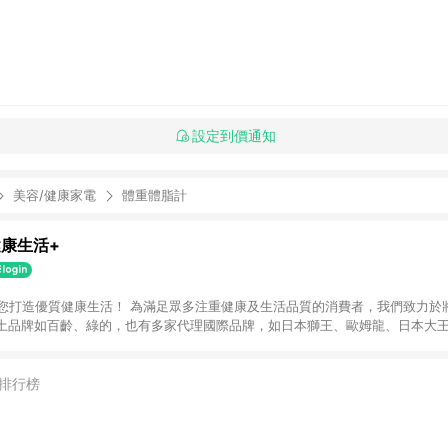
設定到價通知
美容/健康家電
體重體脂計
健康生活+
多注重健康及生活品質的消費者，我們致力於將優質產品帶入
品牌如百齡、綠的，也有多家代理國際品牌，如日本獅王、歐姆龍、日本大王、B
日常清潔、生活護理、保健食品及醫美保養等多元領域，讓您一站購足，輕鬆成
 將持續用心嚴選產品及提供專業服務，為您帶來更健康、更安心的選擇，讓您維
排行榜