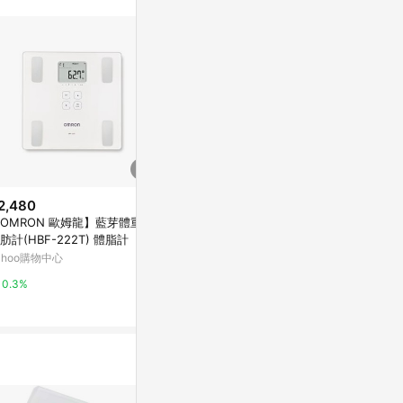
2,480
歷史低價
降價
OMRON 歐姆龍】藍芽體重體
$722
$1,799
(降$258)
(降$2
肪計(HBF-222T) 體脂計
【RENPHO】智能食物營養秤 /
TX智慧體脂計
ahoo購物中心
ES-SNG01_廠商直送
citiesocial 
康是美網購eShop
0.3%
0.5%
0%