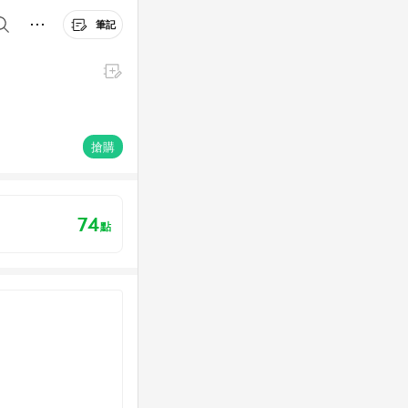
筆記
搶購
74
點