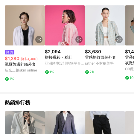
$2,094
$3,680
$1,
降價
拼接襯衫 - 粉紅
雲感格紋西裝外套
雲朵
$1,280
(降$3,300)
衩微
亞洲跨境設計購物平台
rather 不對稱美學
流蘇飾邊針織外套
Pinkoi
OB
新光三越skm online
1%
2%
1
1%
熱銷排行榜