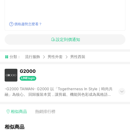
價格趨勢怎麼看？
設定到價通知
分類：
流行服飾
男性外套
男性西裝
G2000
-G2000 TAIWAN- G2000 以「Togetherness In Style｜時尚共
融」為核心。 回歸服裝本質，讓剪裁、機能與色彩成為風格語
言。透過兼顧時尚與實用的設計，回應職場與日常的多元需求。
我們相信風格不該被定義，讓每個人都能自在展現專業、自信與
從容格調。
相似商品
熱銷排行榜
相似商品