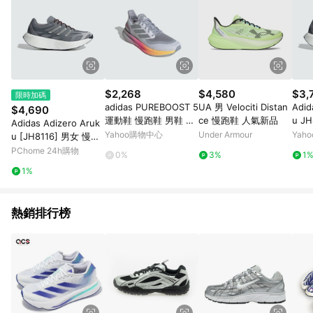
$2,268
$4,580
$3,
限時加碼
adidas PUREBOOST 5
UA 男 Velociti Distan
Adid
$4,690
運動鞋 慢跑鞋 男鞋 彩
ce 慢跑鞋 人氣新品
u J
Adidas Adizero Aruk
虹底 灰色 IE8463
彈力
Yahoo購物中心
Under Armour
Yah
u [JH8116] 男女 慢跑
鞋 彈力 支撐 緩震 灰
PChome 24h購物
0%
3%
1
1%
熱銷排行榜