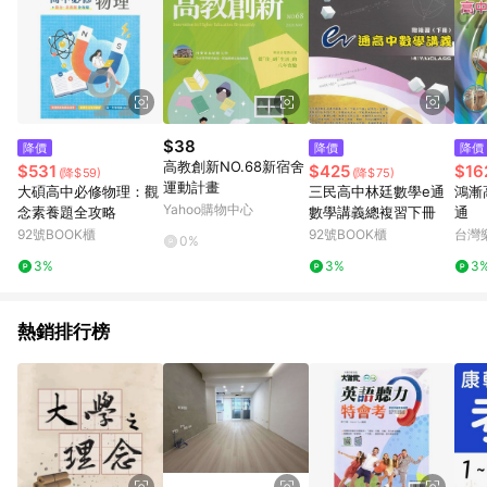
$38
降價
降價
降價
高教創新NO.68新宿舍
$531
$425
$16
(降$59)
(降$75)
運動計畫
大碩高中必修物理：觀
三民高中林廷數學e通
鴻漸
Yahoo購物中心
念素養題全攻略
數學講義總複習下冊
通
92號BOOK櫃
92號BOOK櫃
台灣
0%
3%
3%
3
熱銷排行榜