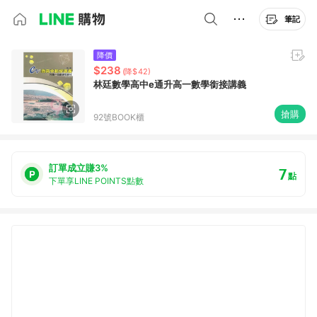
筆記
降價
$238
(降$42)
林廷數學高中e通升高一數學銜接講義
搶購
92號BOOK櫃
訂單成立賺3%
7
點
下單享LINE POINTS點數