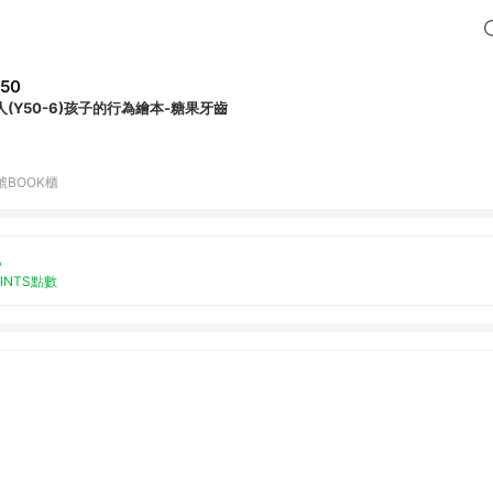
50
人(Y50-6)孩子的行為繪本-糖果牙齒
號BOOK櫃
%
OINTS點數