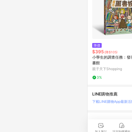
降價
$395
(降$105)
小學生的調查任務：發
書館
親子天下Shopping
3%
LINE購物推薦
下載LINE購物App
最新活
LINE 購物是匯集購
時間差，請務必點擊商品
加入筆記
設定到價通知