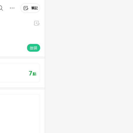
筆記
搶購
7
點