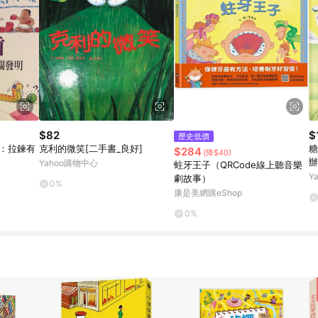
$82
$
歷史低價
）：拉鍊有
克利的微笑[二手書_良好]
糖
$284
(降$40)
辦
Yahoo購物中心
蛀牙王子（QRCode線上聽音樂
Y
劇故事）
0%
康是美網購eShop
0%