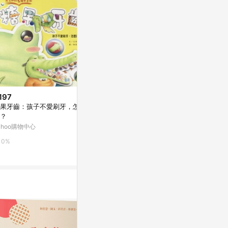
197
$169
$191
果牙齒：孩子不愛刷牙，怎麼
糖果牙齒：孩子不愛刷牙，怎麼
鱷魚怕怕牙醫怕
？
辦？[二手書_良好]
手書_良好]
ahoo購物中心
Yahoo購物中心
Yahoo購物中
0%
0%
0%