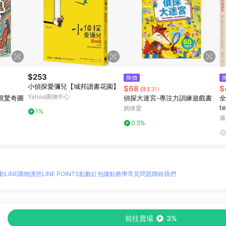
$253
降價
小偵探愛彌兒【城邦讀書花園】
$68
$
(降$31)
Yahoo購物中心
現驚奇圖
偵探大迷宮-專注力訓練遊戲書
全
t
媽咪愛
1%
康
0.5%
動
LINE購物護照
LINE POINTS點數紅包
賺點教學
常見問題
聯絡我們
物情報與商品資訊的整合性平台，並依購物情報中的趨勢與風格做合作網路商家的延伸商
前往賣場
3%
至各合作網路商家，確認現售價與購物條件，一切資訊以合作廠商網頁為準。