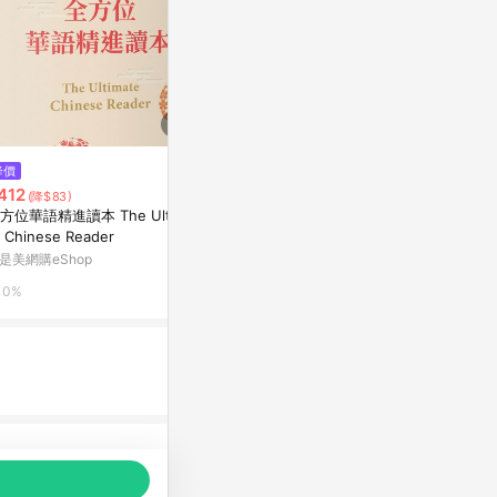
$64
$191
降價
流浪神差（7）[二手書_普通]
閱讀筆記（2
412
(降$83)
普通]
Yahoo購物中心
方位華語精進讀本 The Ultima
Yahoo購物中
e Chinese Reader
0%
是美網購eShop
0%
0%
品推薦，商品資料更新會有