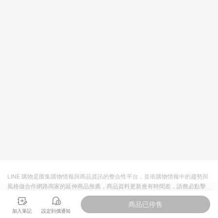
LINE 購物是匯集購物情報與商品資訊的整合性平台，並依購物情報中的趨勢與
風格做合作網路商家的延伸商品推薦，商品資料更新會有時間差，請務必點擊
商品至各合作網路商家，確認現售價與購物條件，一切資訊以合作廠商網頁為
商品已停售
準。
加入筆記
設定到價通知