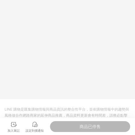
LINE 購物是匯集購物情報與商品資訊的整合性平台，並依購物情報中的趨勢與
風格做合作網路商家的延伸商品推薦，商品資料更新會有時間差，請務必點擊
商品至各合作網路商家，確認現售價與購物條件，一切資訊以合作廠商網頁為
商品已停售
準。
加入筆記
設定到價通知