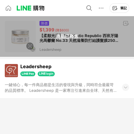
筆記
降價
$1,399
(降$600)
【柔順光采】The Olistic Republic 西班牙陽
商品已停售
光馬鬱蘭 No.33 天然滋養防打結護髮膜250
ml (效期2027/01/29)
Leadersheep
Leadersheep
一鍵傾心，每一件商品都是生活的發現與升級，同時符合最嚴苛
的品質標準。 Leadersheep 是一家專注引進來自全球、天然有
機且具國際認證的優質選品電商平台，不只關注品質，更策略性
導入融合創新科技與全球趨勢的生活解決方案——涵蓋保健食
品、美妝保養到洗沐用品等品類，讓簡單、有效率、純淨且安全
的生活方式，成為與未來美好的日常。我們希望Leadersheep不
僅僅是商店，更是健康生活的望遠鏡，引領每個人簡單生活走向
天然美好！