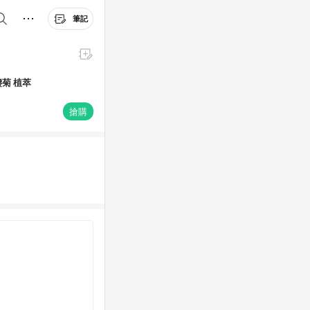
筆記
盞菊 植萃
搶購