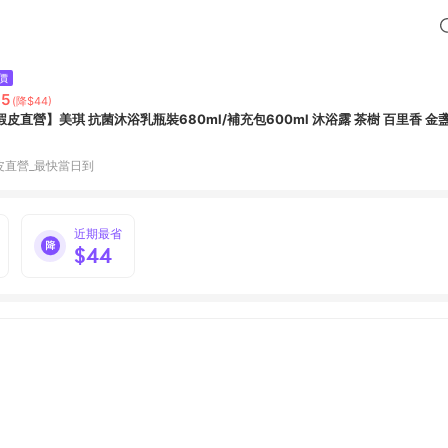
價
95
(降$44)
蝦皮直營】美琪 抗菌沐浴乳瓶裝680ml/補充包600ml 沐浴露 茶樹 百里香 金
皮直營_最快當日到
近期最省
$44