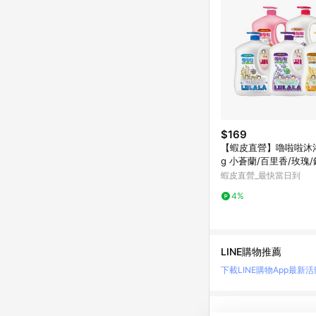
$169
【蝦皮直營】嚕啦啦沐浴
g 小蒼蘭/百里香/玫瑰
保濕 香氛
蝦皮直營_最快當日到
4%
LINE購物推薦
下載LINE購物App
最新活