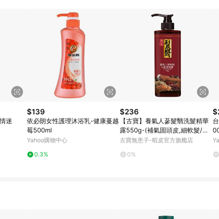
用折價券折抵，可能會有攤提折抵導致訂單金額些微落差。 11. 蝦皮會將LINE
，若後續七天內未透過其他媒體來源導入蝦皮官網，則七天內於該蝦皮帳號下訂
導購跳轉時所成立之訂單。 12. 若同一用戶使用一個以上蝦皮帳號透過LINE購
亦可能無法收到點數，再請留意。 13. 請注意以下行為將可能導致無法取得 LIN
指定之途徑及方式完成交易，或經由蝦皮系統判斷點擊路徑不符合回饋資格或規則者
日期+60天以內進行洽詢確認；超過60天(含)以上進行申訴，恕無法贈點回
單記錄，如於LINE購物訂單紀錄已呈現：「非本次前往蝦皮商店之品項，不符合
饋。 2. 若購買過程中關閉蝦皮APP，則需重新透過LINE購物前往蝦皮特選，否則無法進
3. 如用戶先前往蝦皮特選將商品加入購物車，後續透過LINE購物前往至蝦皮特選將
OINTS 回饋。 4. 若因系統異常無法追蹤訂單，致使消費者無接收到點數回饋，
. LINE購物商品價格若與蝦皮賣場實際價格有異，以蝦皮賣場價格為準。 6. 
$139
$236
$
熱情迷
依必朗女性護理沐浴乳-健康蔓越
【古寶】養氣人蔘髮翳洗髮精華
台
莓500ml
露550g-(補氣固頭皮,細軟髮/油
0
頭)
Yahoo購物中心
古寶無患子-蝦皮官方旗艦店
Y
0.3%
0%