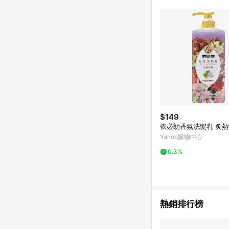
發送通知。 10. 若使
皮的會員ID進行綁定
皮認列為該LINE用戶
能導致無法收到導購通知，
點數回饋資格：使用非
贈點爭議，請務必於訂單
單完成、LINE購物訂
不受理此案件。 [注意事項] 1. 如導購途中用戶由網頁版(電腦版/手機版網頁)切換為 APP 會造成追蹤中斷而無法進行
LINE POINTS 回
POINTS 回饋。 
案將不列入 LINE P
與法律追訴之權利。 5
$149
系統盼為最終判定標準
依必朗香氛洗髮乳 炙
Yahoo購物中心
0.3%
熱銷排行榜