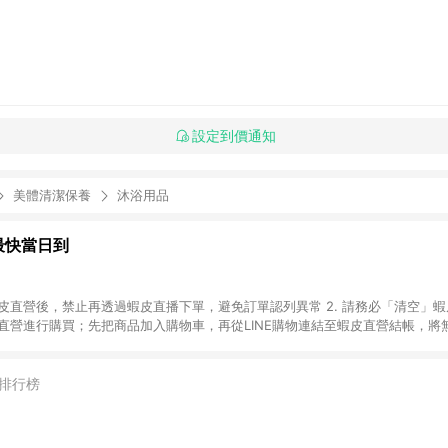
設定到價通知
美體清潔保養
沐浴用品
最快當日到
進入蝦皮直營後，禁止再透過蝦皮直播下單，避免訂單認列異常 2. 請務必「清空」
皮直營進行購買；先把商品加入購物車，再從LINE購物連結至蝦皮直營結帳，將
下單，若您完成交易後，想下第二張訂單，請重新從LINE購物連結至蝦皮直營進行購
務類、遊戲點數、黃金、遊戲主機(Switch、PS、Xbox)、APPLE品牌系列商品
方奶粉、醫療器材：回饋０％ 詳細不回饋商品請見此公告 https://reurl.cc/
排行榜
部分點數紅包，規範請依該紅包頁說明為主。 6. 點數回饋將依照蝦皮提供扣
算。 7. 同一商品品項(即便不同尺寸規格)，皆會計入同一筆返點上限進行計算。
自動跳轉 APP，請在 APP交易）。 9. 若使用不同物流或付款方式，將拆分