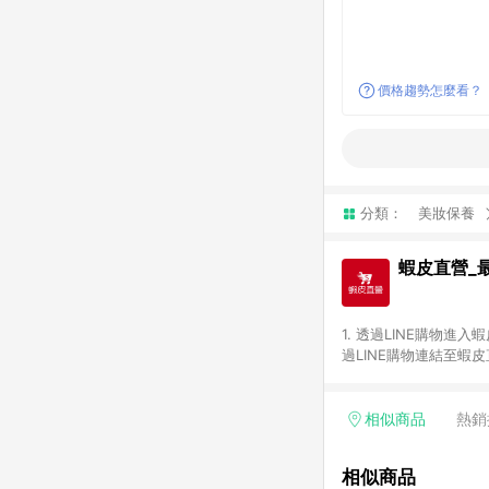
價格趨勢怎麼看？
分類：
美妝保養
蝦皮直營_
1. 透過LINE購物
過LINE購物連結至蝦
饋。 3. 請避免連續
及繳費服務類別、捐贈/服
機、汽機車、一歲以下嬰兒配
相似商品
熱銷
蝦皮直營之訂單適用於
蝦幣後之最終金額進行計
相似商品
同一瀏覽器進行交易（若