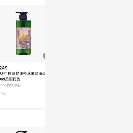
的導購跳轉紀錄與蝦
的首筆訂單會被蝦
物進行導購，將可
E POINTS
。 14. 若有
饋。需檢附蝦皮訂
回饋資格 」，則
行 LINE
購物車結清，此方
蝦皮保有更改條款
實際回饋，依蝦皮
249
$109
降價
鹽生技絲易康植萃健髮洗髮精5
美琪抗菌洗手乳700ml-玫瑰果萃
$2,199
(降$1
0ml柔順輕盈
寶雅線上買
環保洗髮精 75
ahoo購物中心
citiesocial 
0.5%
0%
0.5%