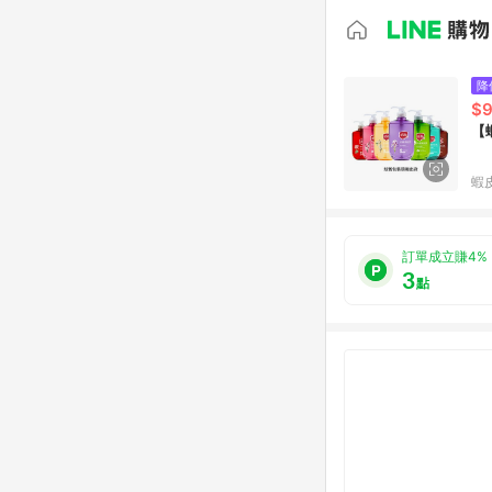
降
$
【
蝦
訂單成立賺4%
3
點