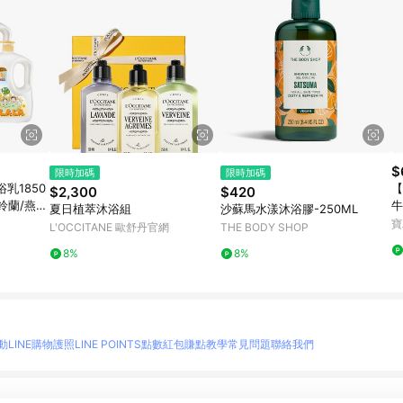
$
限時加碼
限時加碼
乳1850
【
$2,300
$420
/鈴蘭/燕麥
牛
夏日植萃沐浴組
沙蘇馬水漾沐浴膠-250ML
寶
L'OCCITANE 歐舒丹官網
THE BODY SHOP
8%
8%
動
LINE購物護照
LINE POINTS點數紅包
賺點教學
常見問題
聯絡我們