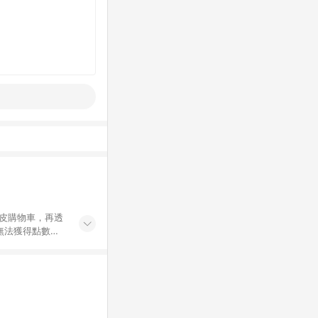
蝦皮購物車，再透
無法獲得點數回
買。 4. 票券
、Android手
Gazvnp 5.
除折價券、運費與
 8. 用戶需於
成不同筆訂單編號