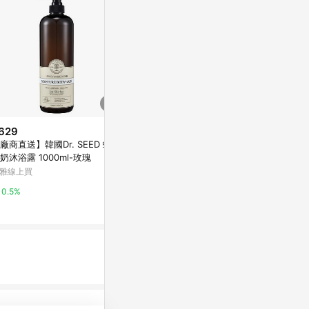
629
降價
降價
廠商直送】韓國Dr. SEED 蜂蜜
$279
$199
(降$111)
(降$80)
奶沐浴露 1000ml-玫瑰
Naturaverde自然之綠-蜘蛛人燕
On The B
雅線上買
麥植萃保濕沐浴露-500ML
萬家福線上購
屈臣氏Watsons
0.5%
15%
2%