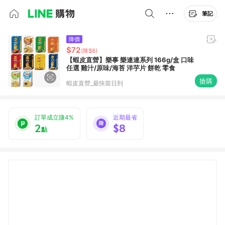
筆記
降價
$72
(降$8)
【蝦皮直營】樂事 樂連連系列 166g/盒 口味
任選 雞汁/原味/海苔 洋芋片 餅乾 零食
搶購
蝦皮直營_最快當日到
訂單成立賺4%
近期最省
2
$8
點