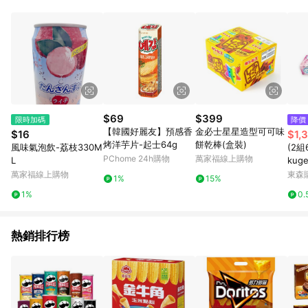
材：回饋０％ 詳細不回饋商品請見此公告
https://reurl.cc/Gazvnp 5. 蝦皮直營之訂單適用於部分點數紅
包，規範請依該紅包頁說明為主。 6. 點數回饋將依照蝦皮提供扣
除折價券、運費與蝦幣後之最終金額進行計算。 7. 同一商品品項
(即便不同尺寸規格)，皆會計入同一筆返點上限進行計算。 8. 用
戶需於同一瀏覽器進行交易（若自動跳轉 APP，請在 APP交
易）。 9. 若使用不同物流或付款方式，將拆分成不同筆訂單編號
發送通知。 10. 若使用折價券折抵，可能會有攤提折抵導致訂單
金額些微落差。 11. 蝦皮會將LINE的導購跳轉紀錄與蝦皮的會員
$69
$399
限時加碼
降價
ID進行綁定，若後續七天內未透過其他媒體來源導入蝦皮官網，
【韓國好麗友】預感香
金必士星星造型可可味
$16
$1,
則七天內於該蝦皮帳號下訂的首筆訂單會被蝦皮認列為該LINE用
烤洋芋片-起士64g
餅乾棒(盒裝)
風味氣泡飲-荔枝330M
(2
戶導購跳轉時所成立之訂單。 12. 若同一用戶使用一個以上蝦皮
PChome 24h購物
萬家福線上購物
L
kug
帳號透過LINE購物進行導購，將可能導致無法收到導購通知，亦
UP
萬家福線上購物
東森購
可能無法收到點數，再請留意。 13. 請注意以下行為將可能導致
1%
15%
潮除
無法取得 LINE POINTS 點數回饋資格：使用非指定之途徑及方式
1%
0.
粉紅(
完成交易，或經由蝦皮系統判斷點擊路徑不符合回饋資格或規則
鞋櫃
者。 14. 若有贈點爭議，請務必於訂單日期+60天以內進行洽詢
盒)
確認；超過60天(含)以上進行申訴，恕無法贈點回饋。需檢附蝦
熱銷排行榜
皮訂單完成、LINE購物訂單記錄，如於LINE購物訂單紀錄已呈
現：「非本次前往蝦皮商店之品項，不符合回饋資格 」，則不受
理此案件。 [注意事項] 1. 如導購途中用戶由網頁版(電腦版/手機
版網頁)切換為 APP 會造成追蹤中斷而無法進行 LINE POINTS 回
饋。 2. 若購買過程中關閉蝦皮APP，則需重新透過LINE購物前往
蝦皮特選，否則無法進行 LINE POINTS 回饋。 3. 如用戶先前往