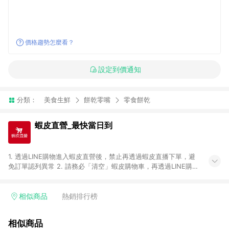
價格趨勢怎麼看？
設定到價通知
分類：
美食生鮮
餅乾零嘴
零食餅乾
蝦皮直營_最快當日到
1. 透過LINE購物進入蝦皮直營後，禁止再透過蝦皮直播下單，避
免訂單認列異常 2. 請務必「清空」蝦皮購物車，再透過LINE購物
連結至蝦皮直營進行購買；先把商品加入購物車，再從LINE購物
連結至蝦皮直營結帳，將無法獲得點數回饋。 3. 請避免連續下
單，若您完成交易後，想下第二張訂單，請重新從LINE購物連結
相似商品
熱銷排行榜
至蝦皮直營進行購買。 4. 票券及繳費服務類別、捐贈/服務類、
遊戲點數、黃金、遊戲主機(Switch、PS、Xbox)、APPLE品牌系
相似商品
列商品、Android手機、汽機車、一歲以下嬰兒配方奶粉、醫療器