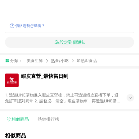
價格趨勢怎麼看？
設定到價通知
分類：
美食生鮮
熟食/小吃
加熱即食品
蝦皮直營_最快當日到
1. 透過LINE購物進入蝦皮直營後，禁止再透過蝦皮直播下單，避
免訂單認列異常 2. 請務必「清空」蝦皮購物車，再透過LINE購物
連結至蝦皮直營進行購買；先把商品加入購物車，再從LINE購物
連結至蝦皮直營結帳，將無法獲得點數回饋。 3. 請避免連續下
單，若您完成交易後，想下第二張訂單，請重新從LINE購物連結
相似商品
熱銷排行榜
至蝦皮直營進行購買。 4. 票券及繳費服務類別、捐贈/服務類、
遊戲點數、黃金、遊戲主機(Switch、PS、Xbox)、APPLE品牌系
相似商品
列商品、Android手機、汽機車、一歲以下嬰兒配方奶粉、醫療器