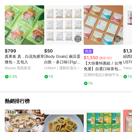
材：回饋０％ 詳細不回饋商品請見此公告
https://reurl.cc/Gazvnp 5. 蝦皮直營之訂單適用於部分點數紅
包，規範請依該紅包頁說明為主。 6. 點數回饋將依照蝦皮提供扣
除折價券、運費與蝦幣後之最終金額進行計算。 7. 同一商品品項
(即便不同尺寸規格)，皆會計入同一筆返點上限進行計算。 8. 用
戶需於同一瀏覽器進行交易（若自動跳轉 APP，請在 APP交
易）。 9. 若使用不同物流或付款方式，將拆分成不同筆訂單編號
發送通知。 10. 若使用折價券折抵，可能會有攤提折抵導致訂單
金額些微落差。 11. 蝦皮會將LINE的導購跳轉紀錄與蝦皮的會員
$799
$50
$1,
降價
ID進行綁定，若後續七天內未透過其他媒體來源導入蝦皮官網，
真果食 真．白花魚腥草
[Body Goals] 豌豆蛋
紐西蘭
$1,350
(降$150)
則七天內於該蝦皮帳號下訂的首筆訂單會被蝦皮認列為該LINE用
燉包 - 五包入
白飲 - 多口味(31g/包)
LIS
【大份量特惠組 / 台灣
戶導購跳轉時所成立之訂單。 12. 若同一用戶使用一個以上蝦皮
任選多入組- 6入組
主食 
Marais 瑪黑家居
UrMart｜運動吃蛋白｜
Yah
免運】自選口味茶包分
帳號透過LINE購物進行導購，將可能導致無法收到導購通知，亦
組
早餐吃麥片
享組
亞洲跨境設計購物平台
可能無法收到點數，再請留意。 13. 請注意以下行為將可能導致
0.5%
1%
1
Pinkoi
無法取得 LINE POINTS 點數回饋資格：使用非指定之途徑及方式
1%
完成交易，或經由蝦皮系統判斷點擊路徑不符合回饋資格或規則
者。 14. 若有贈點爭議，請務必於訂單日期+60天以內進行洽詢
確認；超過60天(含)以上進行申訴，恕無法贈點回饋。需檢附蝦
熱銷排行榜
皮訂單完成、LINE購物訂單記錄，如於LINE購物訂單紀錄已呈
現：「非本次前往蝦皮商店之品項，不符合回饋資格 」，則不受
理此案件。 [注意事項] 1. 如導購途中用戶由網頁版(電腦版/手機
版網頁)切換為 APP 會造成追蹤中斷而無法進行 LINE POINTS 回
饋。 2. 若購買過程中關閉蝦皮APP，則需重新透過LINE購物前往
蝦皮特選，否則無法進行 LINE POINTS 回饋。 3. 如用戶先前往