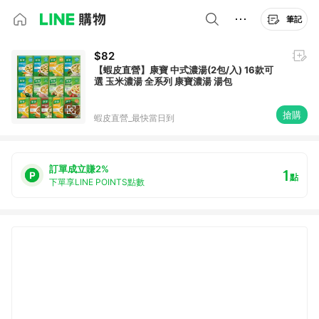
筆記
$82
【蝦皮直營】康寶 中式濃湯(2包/入) 16款可
選 玉米濃湯 全系列 康寶濃湯 湯包
搶購
蝦皮直營_最快當日到
訂單成立賺2%
1
點
下單享LINE POINTS點數