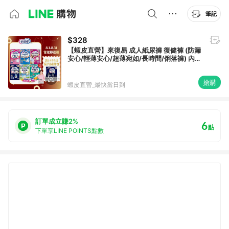
筆記
$328
【蝦皮直營】來復易 成人紙尿褲 復健褲 (防漏
安心/輕薄安心/超薄宛如/長時間/俐落褲) 內褲
型紙尿褲 成人尿布 尿墊
搶購
蝦皮直營_最快當日到
訂單成立賺2%
6
點
下單享LINE POINTS點數