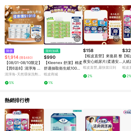
材：回饋０％ 詳細不回饋商品請見此公告
https://reurl.cc/Gazvnp 5. 蝦皮直營之訂單適用於部分點數紅
包，規範請依該紅包頁說明為主。 6. 點數回饋將依照蝦皮提供扣
除折價券、運費與蝦幣後之最終金額進行計算。 7. 同一商品品項
(即便不同尺寸規格)，皆會計入同一筆返點上限進行計算。 8. 用
戶需於同一瀏覽器進行交易（若自動跳轉 APP，請在 APP交
易）。 9. 若使用不同物流或付款方式，將拆分成不同筆訂單編號
發送通知。 10. 若使用折價券折抵，可能會有攤提折抵導致訂單
金額些微落差。 11. 蝦皮會將LINE的導購跳轉紀錄與蝦皮的會員
$158
$32
降價
限時加碼
ID進行綁定，若後續七天內未透過其他媒體來源導入蝦皮官網，
【蝦皮直營】來復易 整
【蝦
$1,914
$990
(降$480)
則七天內於該蝦皮帳號下訂的首筆訂單會被蝦皮認列為該LINE用
夜安心紙尿片/柔適安
人紙
【08/01-08/10限定】
【Kleenex 舒潔】棉柔
戶導購跳轉時所成立之訂單。 12. 若同一用戶使用一個以上蝦皮
心/防漏安心 尿片 成人
安心
蝦皮直營_最快當日到
蝦皮
【買6送8】清淨海 鋅
舒適抽取衛生紙100抽x
帳號透過LINE購物進行導購，將可能導致無法收到導購通知，亦
尿片 成人尿布 成人紙
如/
銀離子抗菌洗衣膠囊 Pl
72包/箱 (箱購)
清淨海-天然環保洗劑專
蝦皮商城
可能無法收到點數，再請留意。 13. 請注意以下行為將可能導致
2%
2
尿褲 透氣
褲型
us 海豚洗衣球 10g*30
家
無法取得 LINE POINTS 點數回饋資格：使用非指定之途徑及方式
5%
1%
尿墊
顆*6包+贈 贈 (洗衣槽
完成交易，或經由蝦皮系統判斷點擊路徑不符合回饋資格或規則
膠囊8g*6顆+小熊洗衣
者。 14. 若有贈點爭議，請務必於訂單日期+60天以內進行洽詢
膠囊 5g*3顆)*4包
確認；超過60天(含)以上進行申訴，恕無法贈點回饋。需檢附蝦
熱銷排行榜
皮訂單完成、LINE購物訂單記錄，如於LINE購物訂單紀錄已呈
現：「非本次前往蝦皮商店之品項，不符合回饋資格 」，則不受
理此案件。 [注意事項] 1. 如導購途中用戶由網頁版(電腦版/手機
版網頁)切換為 APP 會造成追蹤中斷而無法進行 LINE POINTS 回
饋。 2. 若購買過程中關閉蝦皮APP，則需重新透過LINE購物前往
蝦皮特選，否則無法進行 LINE POINTS 回饋。 3. 如用戶先前往