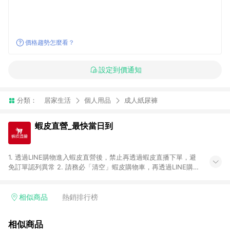
價格趨勢怎麼看？
設定到價通知
分類：
居家生活
個人用品
成人紙尿褲
蝦皮直營_最快當日到
1. 透過LINE購物進入蝦皮直營後，禁止再透過蝦皮直播下單，避
免訂單認列異常 2. 請務必「清空」蝦皮購物車，再透過LINE購物
連結至蝦皮直營進行購買；先把商品加入購物車，再從LINE購物
連結至蝦皮直營結帳，將無法獲得點數回饋。 3. 請避免連續下
單，若您完成交易後，想下第二張訂單，請重新從LINE購物連結
相似商品
熱銷排行榜
至蝦皮直營進行購買。 4. 票券及繳費服務類別、捐贈/服務類、
遊戲點數、黃金、遊戲主機(Switch、PS、Xbox)、APPLE品牌系
相似商品
列商品、Android手機、汽機車、一歲以下嬰兒配方奶粉、醫療器