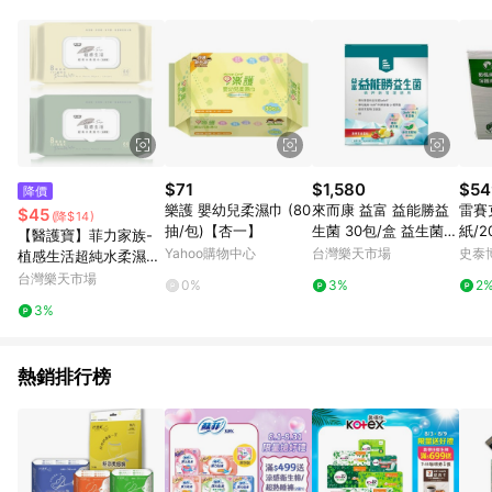
材：回饋０％ 詳細不回饋商品請見此公告
https://reurl.cc/Gazvnp 5. 蝦皮直營之訂單適用於部分點數紅
包，規範請依該紅包頁說明為主。 6. 點數回饋將依照蝦皮提供扣
除折價券、運費與蝦幣後之最終金額進行計算。 7. 同一商品品項
(即便不同尺寸規格)，皆會計入同一筆返點上限進行計算。 8. 用
戶需於同一瀏覽器進行交易（若自動跳轉 APP，請在 APP交
易）。 9. 若使用不同物流或付款方式，將拆分成不同筆訂單編號
發送通知。 10. 若使用折價券折抵，可能會有攤提折抵導致訂單
金額些微落差。 11. 蝦皮會將LINE的導購跳轉紀錄與蝦皮的會員
$71
$1,580
$54
降價
ID進行綁定，若後續七天內未透過其他媒體來源導入蝦皮官網，
樂護 嬰幼兒柔濕巾 (80
來而康 益富 益能勝益
雷賽
$45
(降$14)
則七天內於該蝦皮帳號下訂的首筆訂單會被蝦皮認列為該LINE用
抽/包)【杏一】
生菌 30包/盒 益生菌
紙/2
【醫護寶】菲力家族-
戶導購跳轉時所成立之訂單。 12. 若同一用戶使用一個以上蝦皮
磷鉀鈉管理適用 全素可
m/2
Yahoo購物中心
台灣樂天市場
史泰
植感生活超純水柔濕巾
帳號透過LINE購物進行導購，將可能導致無法收到導購通知，亦
食
(加厚型) 80抽 顏色隨
台灣樂天市場
可能無法收到點數，再請留意。 13. 請注意以下行為將可能導致
0%
3%
2
機出貨 濕紙巾 清潔 無
無法取得 LINE POINTS 點數回饋資格：使用非指定之途徑及方式
3%
酒精 無香精
完成交易，或經由蝦皮系統判斷點擊路徑不符合回饋資格或規則
者。 14. 若有贈點爭議，請務必於訂單日期+60天以內進行洽詢
確認；超過60天(含)以上進行申訴，恕無法贈點回饋。需檢附蝦
熱銷排行榜
皮訂單完成、LINE購物訂單記錄，如於LINE購物訂單紀錄已呈
現：「非本次前往蝦皮商店之品項，不符合回饋資格 」，則不受
理此案件。 [注意事項] 1. 如導購途中用戶由網頁版(電腦版/手機
版網頁)切換為 APP 會造成追蹤中斷而無法進行 LINE POINTS 回
饋。 2. 若購買過程中關閉蝦皮APP，則需重新透過LINE購物前往
蝦皮特選，否則無法進行 LINE POINTS 回饋。 3. 如用戶先前往