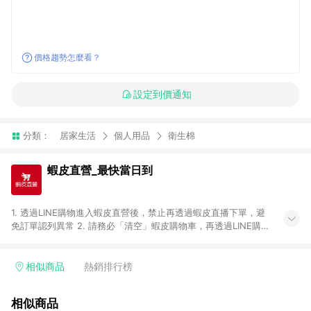
價格趨勢怎麼看？
設定到價通知
分類：
居家生活
個人用品
衛生棉
蝦皮直營_最快當日到
1. 透過LINE購物進入蝦皮直營後，禁止再透過蝦皮直播下單，避
免訂單認列異常 2. 請務必「清空」蝦皮購物車，再透過LINE購物
連結至蝦皮直營進行購買；先把商品加入購物車，再從LINE購物
連結至蝦皮直營結帳，將無法獲得點數回饋。 3. 請避免連續下
單，若您完成交易後，想下第二張訂單，請重新從LINE購物連結
相似商品
熱銷排行榜
至蝦皮直營進行購買。 4. 票券及繳費服務類別、捐贈/服務類、
遊戲點數、黃金、遊戲主機(Switch、PS、Xbox)、APPLE品牌系
相似商品
列商品、Android手機、汽機車、一歲以下嬰兒配方奶粉、醫療器