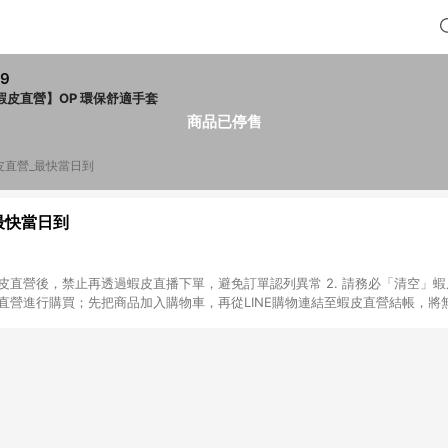
79
蝦皮直營】OP 環保舒適手套
商品已停售
皮直營_最快當日到
最快當日到
進入蝦皮直營後，禁止再透過蝦皮直播下單，避免訂單認列異常 2. 請務必「清空」
皮直營進行購買；先把商品加入購物車，再從LINE購物連結至蝦皮直營結帳，將
下單，若您完成交易後，想下第二張訂單，請重新從LINE購物連結至蝦皮直營進行購
務類、遊戲點數、黃金、遊戲主機(Switch、PS、Xbox)、APPLE品牌系列商品
方奶粉、醫療器材：回饋０％ 詳細不回饋商品請見此公告 https://reurl.cc/
部分點數紅包，規範請依該紅包頁說明為主。 6. 點數回饋將依照蝦皮提供扣
算。 7. 同一商品品項(即便不同尺寸規格)，皆會計入同一筆返點上限進行計算。
自動跳轉 APP，請在 APP交易）。 9. 若使用不同物流或付款方式，將拆分
用折價券折抵，可能會有攤提折抵導致訂單金額些微落差。 11. 蝦皮會將LINE