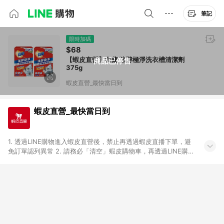
筆記
限時加碼
$68
【蝦皮直營】白蘭 強酵極淨洗衣槽清潔劑
商品已停售
375g
蝦皮直營_最快當日到
蝦皮直營_最快當日到
1. 透過LINE購物進入蝦皮直營後，禁止再透過蝦皮直播下單，避
免訂單認列異常 2. 請務必「清空」蝦皮購物車，再透過LINE購物
連結至蝦皮直營進行購買；先把商品加入購物車，再從LINE購物
連結至蝦皮直營結帳，將無法獲得點數回饋。 3. 請避免連續下
單，若您完成交易後，想下第二張訂單，請重新從LINE購物連結
至蝦皮直營進行購買。 4. 票券及繳費服務類別、捐贈/服務類、
遊戲點數、黃金、遊戲主機(Switch、PS、Xbox)、APPLE品牌系
列商品、Android手機、汽機車、一歲以下嬰兒配方奶粉、醫療器
材：回饋０％ 詳細不回饋商品請見此公告