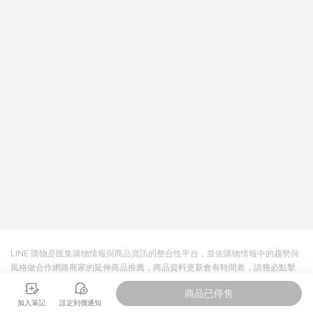
https://reurl.cc/Gazvnp 5. 蝦皮直營之訂單適用於部分點數紅
包，規範請依該紅包頁說明為主。 6. 點數回饋將依照蝦皮提供扣
除折價券、運費與蝦幣後之最終金額進行計算。 7. 同一商品品項
(即便不同尺寸規格)，皆會計入同一筆返點上限進行計算。 8. 用
戶需於同一瀏覽器進行交易（若自動跳轉 APP，請在 APP交
易）。 9. 若使用不同物流或付款方式，將拆分成不同筆訂單編號
發送通知。 10. 若使用折價券折抵，可能會有攤提折抵導致訂單
金額些微落差。 11. 蝦皮會將LINE的導購跳轉紀錄與蝦皮的會員
ID進行綁定，若後續七天內未透過其他媒體來源導入蝦皮官網，
則七天內於該蝦皮帳號下訂的首筆訂單會被蝦皮認列為該LINE用
戶導購跳轉時所成立之訂單。 12. 若同一用戶使用一個以上蝦皮
帳號透過LINE購物進行導購，將可能導致無法收到導購通知，亦
可能無法收到點數，再請留意。 13. 請注意以下行為將可能導致
無法取得 LINE POINTS 點數回饋資格：使用非指定之途徑及方式
完成交易，或經由蝦皮系統判斷點擊路徑不符合回饋資格或規則
者。 14. 若有贈點爭議，請務必於訂單日期+60天以內進行洽詢
確認；超過60天(含)以上進行申訴，恕無法贈點回饋。需檢附蝦
皮訂單完成、LINE購物訂單記錄，如於LINE購物訂單紀錄已呈
現：「非本次前往蝦皮商店之品項，不符合回饋資格 」，則不受
LINE 購物是匯集購物情報與商品資訊的整合性平台，並依購物情報中的趨勢與
理此案件。 [注意事項] 1. 如導購途中用戶由網頁版(電腦版/手機
風格做合作網路商家的延伸商品推薦，商品資料更新會有時間差，請務必點擊
版網頁)切換為 APP 會造成追蹤中斷而無法進行 LINE POINTS 回
商品至各合作網路商家，確認現售價與購物條件，一切資訊以合作廠商網頁為
饋。 2. 若購買過程中關閉蝦皮APP，則需重新透過LINE購物前往
商品已停售
準。
蝦皮特選，否則無法進行 LINE POINTS 回饋。 3. 如用戶先前往
加入筆記
設定到價通知
蝦皮特選將商品加入購物車，後續透過LINE購物前往至蝦皮特選