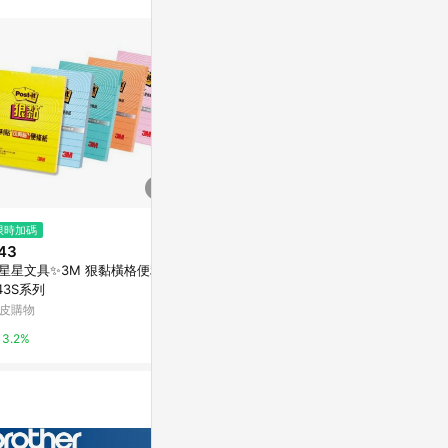
的導購跳轉紀錄與蝦
的首筆訂單會被蝦
物進行導購，將可
E POINTS
。 14. 若有
饋。需檢附蝦皮訂
回饋資格 」，則
行 LINE
購物車結清，此方
蝦皮保有更改條款
實際回饋，依蝦皮
$182
$41
限時加碼
3M 654-4SS-MC1 利貼狠黏便
3M Post-
43
條紙紙磚-混色(多款)654-4SS-
657S-GRID/7
星星文具✨3M 狠黏橫格便利貼
MC5
00張/本
萬家福線上購物
史泰博台灣
43S系列
皮購物
1%
2%
3.2%