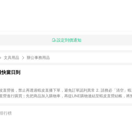
設定到價通知
文具用品
辦公事務用品
最快當日到
進入蝦皮直營後，禁止再透過蝦皮直播下單，避免訂單認列異常 2. 請務必「清空」
皮直營進行購買；先把商品加入購物車，再從LINE購物連結至蝦皮直營結帳，將
下單，若您完成交易後，想下第二張訂單，請重新從LINE購物連結至蝦皮直營進行購
務類、遊戲點數、黃金、遊戲主機(Switch、PS、Xbox)、APPLE品牌系列商品
方奶粉、醫療器材：回饋０％ 詳細不回饋商品請見此公告 https://reurl.cc/
排行榜
部分點數紅包，規範請依該紅包頁說明為主。 6. 點數回饋將依照蝦皮提供扣
算。 7. 同一商品品項(即便不同尺寸規格)，皆會計入同一筆返點上限進行計算。
自動跳轉 APP，請在 APP交易）。 9. 若使用不同物流或付款方式，將拆分