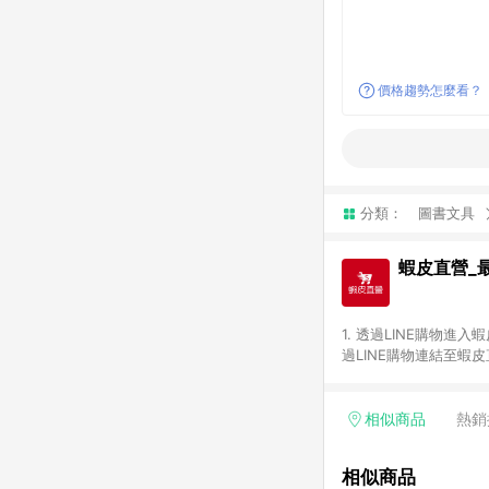
價格趨勢怎麼看？
分類：
圖書文具
蝦皮直營_
1. 透過LINE購物
過LINE購物連結至蝦
饋。 3. 請避免連續
及繳費服務類別、捐贈/服
機、汽機車、一歲以下嬰兒配
相似商品
熱銷
蝦皮直營之訂單適用於
蝦幣後之最終金額進行計
相似商品
同一瀏覽器進行交易（若