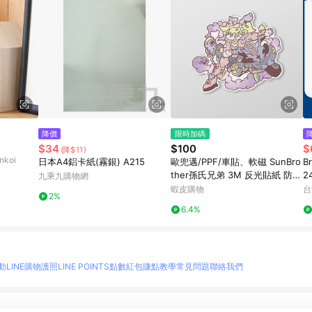
降價
限時加碼
$34
$100
$
(降$11)
koi
日本A4鋁卡紙(霧銀) A215
歐兜邁/PPF/車貼、軟磁 SunBro
B
ther孫氏兄弟 3M 反光貼紙 防水
2
九乘九購物網
貼紙 車貼貼紙 軟性磁貼
蝦皮購物
台
2%
6.4%
動
LINE購物護照
LINE POINTS點數紅包
賺點教學
常見問題
聯絡我們