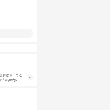
蝦皮購物車，再透
無法獲得點數回
買。 4. 票券
、Android手
Gazvnp 5.
除折價券、運費與
 8. 用戶需於
成不同筆訂單編號