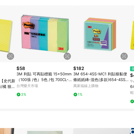
用折價券折抵，可能會有攤提折抵導致訂單金額些微落差。 11. 蝦皮會將LINE
，若後續七天內未透過其他媒體來源導入蝦皮官網，則七天內於該蝦皮帳號下訂
導購跳轉時所成立之訂單。 12. 若同一用戶使用一個以上蝦皮帳號透過LINE購
亦可能無法收到點數，再請留意。 13. 請注意以下行為將可能導致無法取得 LIN
指定之途徑及方式完成交易，或經由蝦皮系統判斷點擊路徑不符合回饋資格或規則者
日期+60天以內進行洽詢確認；超過60天(含)以上進行申訴，恕無法贈點回
單記錄，如於LINE購物訂單紀錄已呈現：「非本次前往蝦皮商店之品項，不符合
饋。 2. 若購買過程中關閉蝦皮APP，則需重新透過LINE購物前往蝦皮特選，否則無法進
3. 如用戶先前往蝦皮特選將商品加入購物車，後續透過LINE購物前往至蝦皮特選將
OINTS 回饋。 4. 若因系統異常無法追蹤訂單，致使消費者無接收到點數回饋，
. LINE購物商品價格若與蝦皮賣場實際價格有異，以蝦皮賣場價格為準。 6. 
$58
$182
3M 利貼 可再貼標籤 15x50mm
3M 654-4SS-MC1 利貼狠黏便
$
（100張 /色）5色 /包 700CL-1
條紙紙磚-混色(多款)654-4SS-
折【史代新
✨
｜領券最高折$220
MC2
台灣樂天市場
萬家福線上購物
綠/橘 狠黏
6
蝦
3%
1%