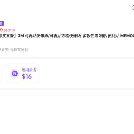
價
29
(降$16)
蝦皮直營】3M 可再貼便條紙/可再貼方格便條紙-多款任選 利貼 便利貼 MEMO
皮直營_最快當日到
近期最省
$16