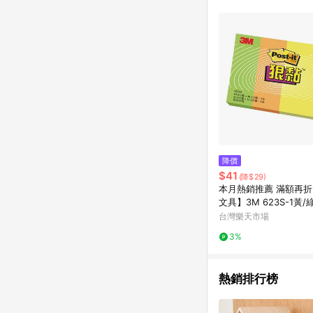
發送通知。 10. 若使
皮的會員ID進行綁定
皮認列為該LINE用戶
能導致無法收到導購通知，
點數回饋資格：使用非
贈點爭議，請務必於訂單
單完成、LINE購物訂
不受理此案件。 [注意事項] 1. 如導購途中用戶由網頁版(電腦版/手機版網頁)切換為 APP 會造成追蹤中斷而無法進行
LINE POINTS 回
POINTS 回饋。 
案將不列入 LINE P
與法律追訴之權利。 5
降價
系統盼為最終判定標準
$41
(降$29)
本月熱銷推薦 滿額再
文具】3M 623S-1黃/
可再貼便條紙/便利貼
台灣樂天市場
3%
熱銷排行榜