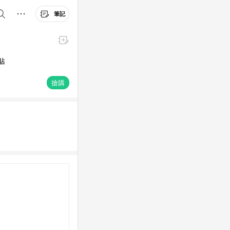
筆記
貼
搶購