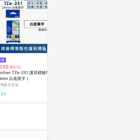
$105
降價
降價
《Kartell》量筒
630
$1,980
(降$70)
(降$200)
Class B
rother TZe-251 護貝標籤帶 (
攜帶式標籤印表機-條條機
台灣樂天市場
4mm 白底黑字 )
citiesocial 找 好東西
灣樂天市場
3%
0.5%
3%