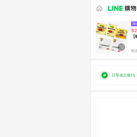
降
$
【
蝦
訂單成立賺2%