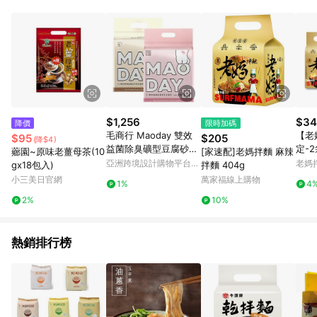
材：回饋０％ 詳細不回饋商品請見此公告
https://reurl.cc/Gazvnp 5. 蝦皮直營之訂單適用於部分點數紅
包，規範請依該紅包頁說明為主。 6. 點數回饋將依照蝦皮提供扣
除折價券、運費與蝦幣後之最終金額進行計算。 7. 同一商品品項
(即便不同尺寸規格)，皆會計入同一筆返點上限進行計算。 8. 用
戶需於同一瀏覽器進行交易（若自動跳轉 APP，請在 APP交
易）。 9. 若使用不同物流或付款方式，將拆分成不同筆訂單編號
發送通知。 10. 若使用折價券折抵，可能會有攤提折抵導致訂單
金額些微落差。 11. 蝦皮會將LINE的導購跳轉紀錄與蝦皮的會員
$1,256
$34
降價
限時加碼
ID進行綁定，若後續七天內未透過其他媒體來源導入蝦皮官網，
毛商行 Maoday 雙效
【老
$95
$205
(降$4)
則七天內於該蝦皮帳號下訂的首筆訂單會被蝦皮認列為該LINE用
益菌除臭礦型豆腐砂2.
定-
薌園~原味老薑母茶(10
[家速配]老媽拌麵 麻辣
戶導購跳轉時所成立之訂單。 12. 若同一用戶使用一個以上蝦皮
5kg 沸石+松木組合 4
擔麵
亞洲跨境設計購物平台
老媽
gx18包入)
拌麵 404g
帳號透過LINE購物進行導購，將可能導致無法收到導購通知，亦
入
椒麻
Pinkoi
店
小三美日官網
萬家福線上購物
可能無法收到點數，再請留意。 13. 請注意以下行為將可能導致
1%
4
無法取得 LINE POINTS 點數回饋資格：使用非指定之途徑及方式
2%
10%
完成交易，或經由蝦皮系統判斷點擊路徑不符合回饋資格或規則
者。 14. 若有贈點爭議，請務必於訂單日期+60天以內進行洽詢
確認；超過60天(含)以上進行申訴，恕無法贈點回饋。需檢附蝦
熱銷排行榜
皮訂單完成、LINE購物訂單記錄，如於LINE購物訂單紀錄已呈
現：「非本次前往蝦皮商店之品項，不符合回饋資格 」，則不受
理此案件。 [注意事項] 1. 如導購途中用戶由網頁版(電腦版/手機
版網頁)切換為 APP 會造成追蹤中斷而無法進行 LINE POINTS 回
饋。 2. 若購買過程中關閉蝦皮APP，則需重新透過LINE購物前往
蝦皮特選，否則無法進行 LINE POINTS 回饋。 3. 如用戶先前往