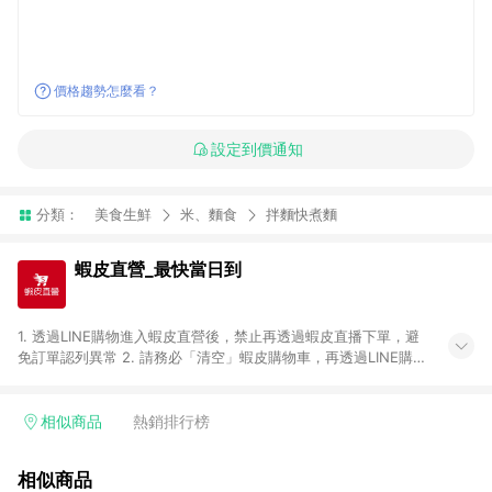
價格趨勢怎麼看？
設定到價通知
分類：
美食生鮮
米、麵食
拌麵快煮麵
蝦皮直營_最快當日到
1. 透過LINE購物進入蝦皮直營後，禁止再透過蝦皮直播下單，避
免訂單認列異常 2. 請務必「清空」蝦皮購物車，再透過LINE購物
連結至蝦皮直營進行購買；先把商品加入購物車，再從LINE購物
連結至蝦皮直營結帳，將無法獲得點數回饋。 3. 請避免連續下
單，若您完成交易後，想下第二張訂單，請重新從LINE購物連結
相似商品
熱銷排行榜
至蝦皮直營進行購買。 4. 票券及繳費服務類別、捐贈/服務類、
遊戲點數、黃金、遊戲主機(Switch、PS、Xbox)、APPLE品牌系
相似商品
列商品、Android手機、汽機車、一歲以下嬰兒配方奶粉、醫療器