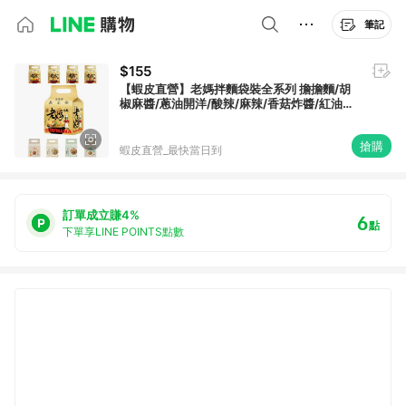
筆記
$155
【蝦皮直營】老媽拌麵袋裝全系列 擔擔麵/胡
椒麻醬/蔥油開洋/酸辣/麻辣/香菇炸醬/紅油擔
擔/香椿椒麻/蒜香麻油/蔥香椒麻
搶購
蝦皮直營_最快當日到
訂單成立賺4%
6
點
下單享LINE POINTS點數