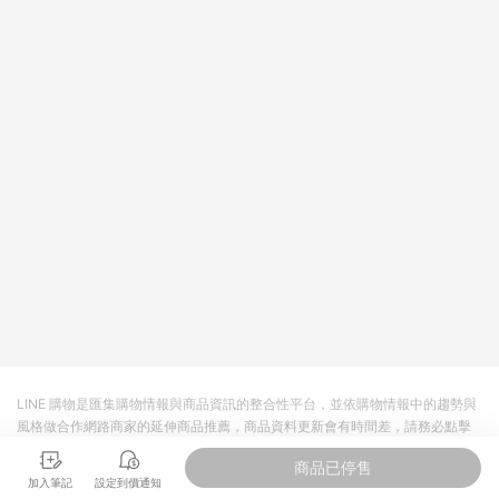
https://reurl.cc/Gazvnp 5. 蝦皮直營之訂單適用於部分點數紅
包，規範請依該紅包頁說明為主。 6. 點數回饋將依照蝦皮提供扣
除折價券、運費與蝦幣後之最終金額進行計算。 7. 同一商品品項
(即便不同尺寸規格)，皆會計入同一筆返點上限進行計算。 8. 用
戶需於同一瀏覽器進行交易（若自動跳轉 APP，請在 APP交
易）。 9. 若使用不同物流或付款方式，將拆分成不同筆訂單編號
發送通知。 10. 若使用折價券折抵，可能會有攤提折抵導致訂單
金額些微落差。 11. 蝦皮會將LINE的導購跳轉紀錄與蝦皮的會員
ID進行綁定，若後續七天內未透過其他媒體來源導入蝦皮官網，
則七天內於該蝦皮帳號下訂的首筆訂單會被蝦皮認列為該LINE用
戶導購跳轉時所成立之訂單。 12. 若同一用戶使用一個以上蝦皮
帳號透過LINE購物進行導購，將可能導致無法收到導購通知，亦
可能無法收到點數，再請留意。 13. 請注意以下行為將可能導致
無法取得 LINE POINTS 點數回饋資格：使用非指定之途徑及方式
完成交易，或經由蝦皮系統判斷點擊路徑不符合回饋資格或規則
者。 14. 若有贈點爭議，請務必於訂單日期+60天以內進行洽詢
確認；超過60天(含)以上進行申訴，恕無法贈點回饋。需檢附蝦
皮訂單完成、LINE購物訂單記錄，如於LINE購物訂單紀錄已呈
現：「非本次前往蝦皮商店之品項，不符合回饋資格 」，則不受
LINE 購物是匯集購物情報與商品資訊的整合性平台，並依購物情報中的趨勢與
理此案件。 [注意事項] 1. 如導購途中用戶由網頁版(電腦版/手機
風格做合作網路商家的延伸商品推薦，商品資料更新會有時間差，請務必點擊
版網頁)切換為 APP 會造成追蹤中斷而無法進行 LINE POINTS 回
商品至各合作網路商家，確認現售價與購物條件，一切資訊以合作廠商網頁為
饋。 2. 若購買過程中關閉蝦皮APP，則需重新透過LINE購物前往
商品已停售
準。
蝦皮特選，否則無法進行 LINE POINTS 回饋。 3. 如用戶先前往
加入筆記
設定到價通知
蝦皮特選將商品加入購物車，後續透過LINE購物前往至蝦皮特選