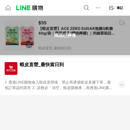
筆記
$55
【蝦皮直營】ACE ZERO SUGAR無糖Q軟糖
40g/袋｜蘋果橘子/櫻桃檸檬) ｜夾鏈裸裝設
商品已停售
計 德國進口 糖果
蝦皮直營_最快當日到
蝦皮直營_最快當日到
1. 透過LINE購物進入蝦皮直營後，禁止再透過蝦皮直播下單，避
免訂單認列異常 2. 請務必「清空」蝦皮購物車，再透過LINE購物
連結至蝦皮直營進行購買；先把商品加入購物車，再從LINE購物
連結至蝦皮直營結帳，將無法獲得點數回饋。 3. 請避免連續下
單，若您完成交易後，想下第二張訂單，請重新從LINE購物連結
至蝦皮直營進行購買。 4. 票券及繳費服務類別、捐贈/服務類、
遊戲點數、黃金、遊戲主機(Switch、PS、Xbox)、APPLE品牌系
列商品、Android手機、汽機車、一歲以下嬰兒配方奶粉、醫療器
材：回饋０％ 詳細不回饋商品請見此公告