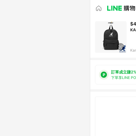
$
K
Ka
訂單成立賺2
下單享LINE P