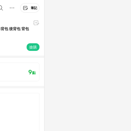
筆記
格背包 後背包 背包
搶購
9
點