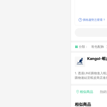
價格趨勢怎麼看？
分類：
鞋包配飾
Kangol
1. 透過LINE購物進
購物連結至蝦皮商店進行
免連續下單，若您完成交
類別：回饋０％。 5
數回饋請依照「蝦皮超市
相似商品
熱銷
數回饋將依照蝦皮提供扣
計入同一筆返點上限進行計
相似商品
物流或付款方式，將拆分