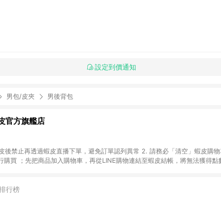
設定到價通知
男包/皮夾
男後背包
-蝦皮官方旗艦店
入蝦皮後禁止再透過蝦皮直播下單，避免訂單認列異常 2. 請務必「清空」蝦皮購物
購買 ；先把商品加入購物車，再從LINE購物連結至蝦皮結帳，將無法獲得點數回
易後，想下第二張訂單，請重新從LINE購物連結至蝦皮商店進行購買 4. 電
. 請留意，蝦皮超市內的商品（蝦皮超市、蝦皮直送美妝、蝦皮免運直送）不隸
」商店頁為主。 6. 蝦皮商城之訂單適用於部分點數紅包，規範請依該紅包頁說明
排行榜
除折價券、運費與蝦幣後之最終金額進行計算。 8. 同一商品品項(即便不同尺
算 9. 用戶需於同一瀏覽器進行交易（若自動跳轉 APP，請在 APP交易）。 
成不同筆訂單編號發送通知。 11. 若使用折價券折抵，可能會有攤提折抵導