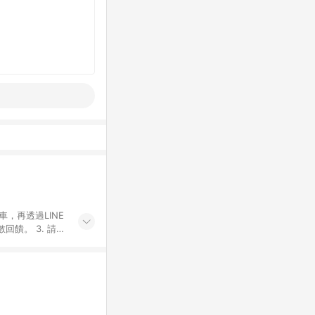
車，再透過LINE
饋。 3. 請避
子票券及繳費服務
屬於蝦皮商城，點
為主。 7. 點
寸規格)，皆會
10. 若使用不同
致訂單金額些微落