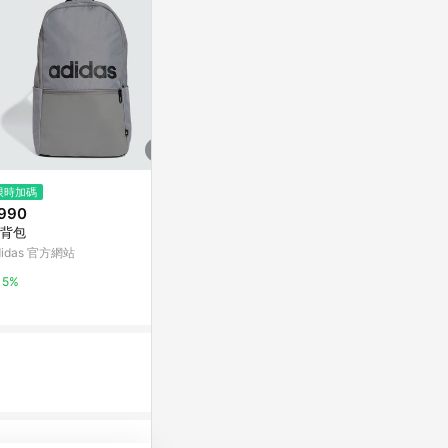
$1,390
限時加碼
降價
HD6881BK
990
$1,824
(降$456)
吋黑色
背包
後背包
PChome 24h
didas 官方網站
American Tourister 官方網站
1%
5%
2%