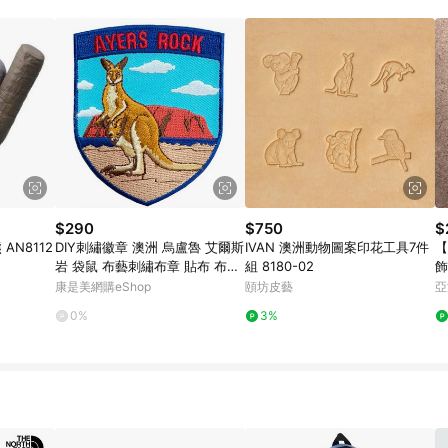
INE的導購跳轉紀錄與蝦皮的會員ID進行綁定，若後續七天內未透過其他媒體來源導
的首筆訂單會被蝦皮認列為該LINE用戶導購跳轉時所成立之訂單。 13. 若同
E購物進行導購，將可能導致無法收到導購通知，亦可能無法收到點數，再請留意。 
取得 LINE POINTS 點數回饋資格：使用非指定之途徑及方式完成交易，或
或規則者。 15. 若有贈點爭議，請務必於訂單日期+60天以內進行洽詢確認；超
回饋。需檢附蝦皮訂單完成、LINE購物訂單記錄，如於LINE購物訂單紀錄已
受理此案件。 [注意事項] 1.如導購途中用戶由網頁版(電腦版/手機版網
INE POINTS 回饋 2.若購買過程中關閉蝦皮APP，則需重新透過LINE購物
。 / 3.如用戶先前往蝦皮商城將商品加入購物車，後續透過LINE購物
清，此方案將不列入 LINE Points 回饋 4.若因系統異常無法追蹤訂單，
改條款與法律追訴之權利 5. LINE購物商品價格若與蝦皮賣場實際價格有異
依蝦皮系統盼為最終判定標準
$290
$750
$
 AN8112
DIY刺繡徽章 澳洲 烏盧魯 艾爾斯
IVAN 澳洲動物圖案印花工具7件
【
岩 袋鼠 布藝刺繡布章 貼布 布標
組 8180-02
飾
燙貼 徽章 肩章 識別章 背包貼 _
入
康是美網購eShop
頤坊皮藝
亞
廠商直送
0%
3%