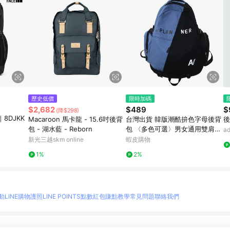
歷史低價
限時加碼
$2,682
$489
$
(降$298)
8DJKK
Macaroon 馬卡龍 - 15.6吋後背
台灣出貨 韓版潮酷拚色字母後背
後
包 - 湖水藍 - Reborn
包 〈多色可選〉男女通用雙肩包
a
休閒後背包 旅行後背包 戶外背包
新光三越skm online
蝦皮購物
大容量背包 後背書包
1%
2%
動
LINE購物護照
LINE POINTS點數紅包
賺點教學
常見問題
聯絡我們