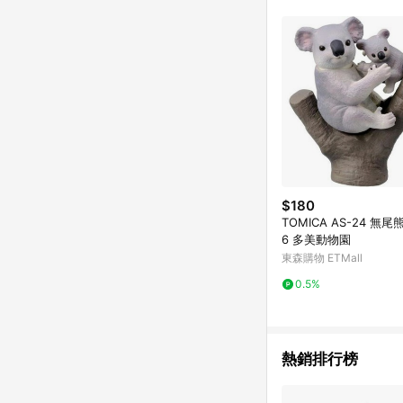
差 12. 蝦皮會將L
七天內於該蝦皮帳號下訂
以上蝦皮帳號透過LIN
以下行為將可能導致無法
點擊路徑不符合回饋資格
上進行申訴，恕無法贈點
前往蝦皮商店之品項，不符合回饋資格」，則不
頁)切換為 App 會造成追蹤中斷而無法進行 L
前往蝦皮商城，否則無法進行LINE POINTS 回饋
前往至蝦皮商城將購物車結
到點數回饋，蝦皮保有更
為準 6. 實際回饋，
$180
TOMICA AS-24 無尾熊
6 多美動物園
東森購物 ETMall
0.5%
熱銷排行榜