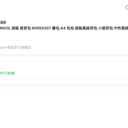
499
ANGOL 袋鼠 後背包 60553207 書包 A4 包包 袋鼠風格背包 小後背包 中性風
ngol-蝦皮官方旗艦店
%
OINTS點數