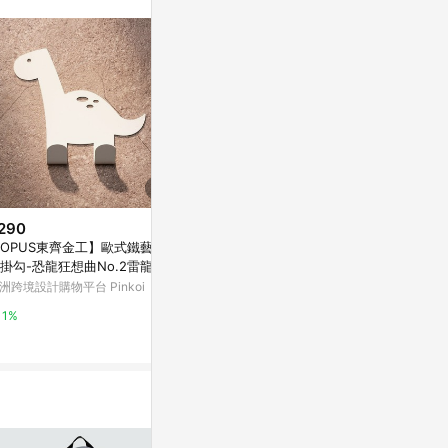
入蝦皮官網，則
一用戶使用一個
14. 請注意
經由蝦皮系統判斷
過60天(含)以
呈現：「非本次
致使消費者無接收
，以蝦皮賣場價格
290
$105
降價
OPUS東齊金工】歐式鐵藝壁
IVAN 親子袋鼠3D壓花模 8727-0
$620
(降$388
掛勾-恐龍狂想曲No.2雷龍(白1
0
(預購) Vulli Toys 玩具
)
洲跨境設計購物平台 Pinkoi
頤坊皮藝
駝 1入 (VI010
德蔻天然有機
1%
3%
3%