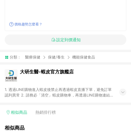
價格趨勢怎麼看？
設定到價通知
分類：
醫療保健
保健/養生
機能保健食品
大研生醫-蝦皮官方旗艦店
1. 透過LINE購物進入蝦皮後禁止再透過蝦皮直播下單，避免訂單
認列異常 2. 請務必「清空」蝦皮購物車，再透過LINE購物連結至
蝦皮商店進行購買 ；先把商品加入購物車，再從LINE購物連結至
蝦皮結帳，將無法獲得點數回饋。 3. 請避免連續下單，若您完成
交易後，想下第二張訂單，請重新從LINE購物連結至蝦皮商店進
相似商品
熱銷排行榜
行購買 4. 電子票券及繳費服務類別：回饋０％。 5. 請留意，蝦
皮超市內的商品（蝦皮超市、蝦皮直送美妝、蝦皮免運直送）不
相似商品
隸屬於蝦皮商城，點數回饋請依照「蝦皮超市」商店頁為主。 6.