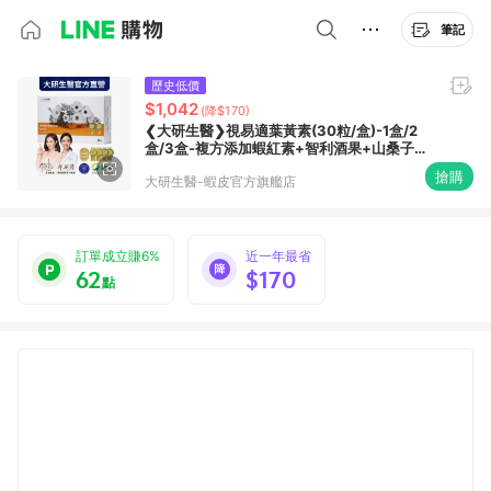
筆記
歷史低價
$1,042
(降$170)
❮大研生醫❯視易適葉黃素(30粒/盒)-1盒/2
盒/3盒-複方添加蝦紅素+智利酒果+山桑子
+亞麻仁油+維生素E
搶購
大研生醫-蝦皮官方旗艦店
訂單成立賺6%
近一年最省
62
$170
點