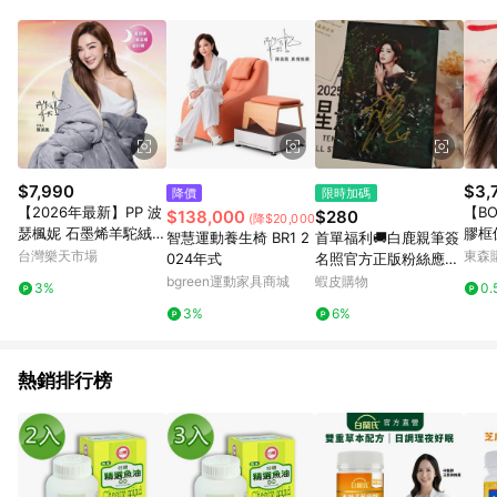
蝦皮商城之訂單適用於部分點數紅包，規範請依該紅包頁說明為
主。 7. 點數回饋將依照蝦皮提供扣除折價券、運費與蝦幣後之最
終金額進行計算。 8. 同一商品品項(即便不同尺寸規格)，皆會計
入同一筆返點上限進行計算 9. 用戶需於同一瀏覽器進行交易（若
自動跳轉 APP，請在 APP交易）。 10. 若使用不同物流或付款方
式，將拆分成不同筆訂單編號發送通知。 11. 若使用折價券折抵，
可能會有攤提折抵導致訂單金額些微落差 12. 蝦皮會將LINE的導
購跳轉紀錄與蝦皮的會員ID進行綁定，若後續七天內未透過其他
媒體來源導入蝦皮官網，則七天內於該蝦皮帳號下訂的首筆訂單
$7,990
$3,
降價
限時加碼
會被蝦皮認列為該LINE用戶導購跳轉時所成立之訂單。 13. 若同
【2026年最新】PP 波
【B
$138,000
$280
(降$20,000)
一用戶使用一個以上蝦皮帳號透過LINE購物進行導購，將可能導
瑟楓妮 石墨烯羊駝絨超
膠框
智慧運動養生椅 BR1 2
首單福利🚚白鹿親筆簽
致無法收到導購通知，亦可能無法收到點數，再請留意。 14. 請
導被 瑪瑙灰【i -優】
L319
台灣樂天市場
東森購
024年式
名照官方正版粉絲應援
注意以下行為將可能導致無法取得 LINE POINTS 點數回饋資格：
禮物明星周邊禮物活動
bgreen運動家具商城
蝦皮購物
使用非指定之途徑及方式完成交易，或經由蝦皮系統判斷點擊路
3%
0.
非印刷
徑不符合回饋資格或規則者。 15. 若有贈點爭議，請務必於訂單
3%
6%
日期+60天以內進行洽詢確認；超過60天(含)以上進行申訴，恕
無法贈點回饋。需檢附蝦皮訂單完成、LINE購物訂單記錄，如於
LINE購物訂單紀錄已呈現：「非本次前往蝦皮商店之品項，不符
熱銷排行榜
合回饋資格」，則不受理此案件。 [注意事項] 1.如導購途中用戶
由網頁版(電腦版/手機版網頁)切換為 App 會造成追蹤中斷而無法
進行 LINE POINTS 回饋 2.若購買過程中關閉蝦皮APP，則需重
新透過LINE購物前往蝦皮商城，否則無法進行LINE POINTS 回
饋。 / 3.如用戶先前往蝦皮商城將商品加入購物車，後續透過
LINE購物前往至蝦皮商城將購物車結清，此方案將不列入 LINE