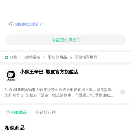
價格趨勢怎麼看？
設定到價通知
分類：
婦幼童裝
嬰幼兒用品
嬰兒哺育用品
小獅王辛巴-蝦皮官方旗艦店
1. 透過LINE購物進入蝦皮後禁止再透過蝦皮直播下單，避免訂單
認列異常 2. 請務必「清空」蝦皮購物車，再透過LINE購物連結至
蝦皮商店進行購買 ；先把商品加入購物車，再從LINE購物連結至
蝦皮結帳，將無法獲得點數回饋。 3. 請避免連續下單，若您完成
交易後，想下第二張訂單，請重新從LINE購物連結至蝦皮商店進
相似商品
熱銷排行榜
行購買 4. 電子票券及繳費服務類別：回饋０％。 5. 請留意，蝦
皮超市內的商品（蝦皮超市、蝦皮直送美妝、蝦皮免運直送）不
相似商品
隸屬於蝦皮商城，點數回饋請依照「蝦皮超市」商店頁為主。 6.