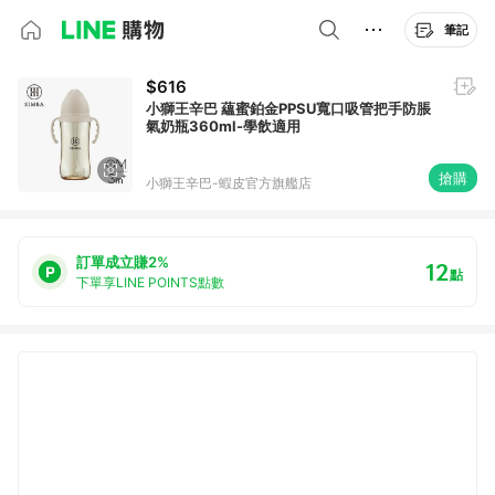
筆記
$616
小獅王辛巴 蘊蜜鉑金PPSU寬口吸管把手防脹
氣奶瓶360ml-學飲適用
搶購
小獅王辛巴-蝦皮官方旗艦店
訂單成立賺2%
12
點
下單享LINE POINTS點數