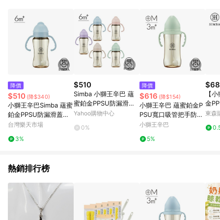
蝦皮商城之訂單適用於部分點數紅包，規範請依該紅包頁說明為
主。 7. 點數回饋將依照蝦皮提供扣除折價券、運費與蝦幣後之最
終金額進行計算。 8. 同一商品品項(即便不同尺寸規格)，皆會計
入同一筆返點上限進行計算 9. 用戶需於同一瀏覽器進行交易（若
自動跳轉 APP，請在 APP交易）。 10. 若使用不同物流或付款方
式，將拆分成不同筆訂單編號發送通知。 11. 若使用折價券折抵，
可能會有攤提折抵導致訂單金額些微落差 12. 蝦皮會將LINE的導
購跳轉紀錄與蝦皮的會員ID進行綁定，若後續七天內未透過其他
媒體來源導入蝦皮官網，則七天內於該蝦皮帳號下訂的首筆訂單
$510
$68
降價
降價
會被蝦皮認列為該LINE用戶導購跳轉時所成立之訂單。 13. 若同
Simba 小獅王辛巴 蘊
【小
$510
$616
(降$340)
(降$154)
一用戶使用一個以上蝦皮帳號透過LINE購物進行導購，將可能導
蜜鉑金PPSU防漏滑蓋
金P
小獅王辛巴Simba 蘊蜜
小獅王辛巴 蘊蜜鉑金P
致無法收到導購通知，亦可能無法收到點數，再請留意。 14. 請
學習水杯270ml-5色可
水杯2
Yahoo購物中心
東森購
鉑金PPSU防漏滑蓋學
PSU寬口吸管把手防脹
注意以下行為將可能導致無法取得 LINE POINTS 點數回饋資格：
選【佳兒園婦幼館】
習水杯270ml-晨藍SW
氣奶瓶(360ml)(綠沐)-
台灣樂天市場
小獅王辛巴
使用非指定之途徑及方式完成交易，或經由蝦皮系統判斷點擊路
0%
0.
8110★衛立兒生活館★
學飲適用(主導式餵奶
徑不符合回饋資格或規則者。 15. 若有贈點爭議，請務必於訂單
3%
5%
專用)
日期+60天以內進行洽詢確認；超過60天(含)以上進行申訴，恕
無法贈點回饋。需檢附蝦皮訂單完成、LINE購物訂單記錄，如於
LINE購物訂單紀錄已呈現：「非本次前往蝦皮商店之品項，不符
熱銷排行榜
合回饋資格」，則不受理此案件。 [注意事項] 1.如導購途中用戶
由網頁版(電腦版/手機版網頁)切換為 App 會造成追蹤中斷而無法
進行 LINE POINTS 回饋 2.若購買過程中關閉蝦皮APP，則需重
新透過LINE購物前往蝦皮商城，否則無法進行LINE POINTS 回
饋。 / 3.如用戶先前往蝦皮商城將商品加入購物車，後續透過
LINE購物前往至蝦皮商城將購物車結清，此方案將不列入 LINE