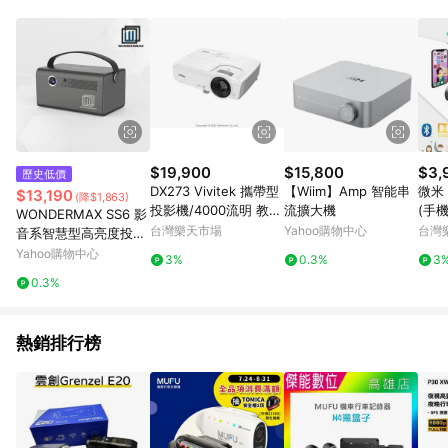
蝦皮商城之訂單適用於部分點數紅包，規範請依該紅包頁說明為
主。 7. 點數回饋將依照蝦皮提供扣除折價券、運費與蝦幣後之最
終金額進行計算。 8. 同一商品品項(即便不同尺寸規格)，皆會計
入同一筆返點上限進行計算 9. 用戶需於同一瀏覽器進行交易（若
自動跳轉 APP，請在 APP交易）。 10. 若使用不同物流或付款方
式，將拆分成不同筆訂單編號發送通知。 11. 若使用折價券折抵，
可能會有攤提折抵導致訂單金額些微落差 12. 蝦皮會將LINE的導
購跳轉紀錄與蝦皮的會員ID進行綁定，若後續七天內未透過其他
媒體來源導入蝦皮官網，則七天內於該蝦皮帳號下訂的首筆訂單
$19,900
$15,800
$3,
歷史低價
會被蝦皮認列為該LINE用戶導購跳轉時所成立之訂單。 13. 若同
DX273 Vivitek 攜帶型
【Wiim】Amp 智能串
微米
$13,190
(降$1,863)
一用戶使用一個以上蝦皮帳號透過LINE購物進行導購，將可能導
投影機/4000流明 教育
流擴大機
(手
WONDERMAX SS6 影
致無法收到導購通知，亦可能無法收到點數，再請留意。 14. 請
應用投影機/15,000:1
台灣樂天市場
Yahoo購物中心
台灣
音系智慧型高亮度投影
注意以下行為將可能導致無法取得 LINE POINTS 點數回饋資格：
高對比/1024 x 768解
機
Yahoo購物中心
使用非指定之途徑及方式完成交易，或經由蝦皮系統判斷點擊路
3%
0.3%
3
析
徑不符合回饋資格或規則者。 15. 若有贈點爭議，請務必於訂單
0.3%
日期+60天以內進行洽詢確認；超過60天(含)以上進行申訴，恕
無法贈點回饋。需檢附蝦皮訂單完成、LINE購物訂單記錄，如於
LINE購物訂單紀錄已呈現：「非本次前往蝦皮商店之品項，不符
熱銷排行榜
合回饋資格」，則不受理此案件。 [注意事項] 1.如導購途中用戶
由網頁版(電腦版/手機版網頁)切換為 App 會造成追蹤中斷而無法
進行 LINE POINTS 回饋 2.若購買過程中關閉蝦皮APP，則需重
新透過LINE購物前往蝦皮商城，否則無法進行LINE POINTS 回
饋。 / 3.如用戶先前往蝦皮商城將商品加入購物車，後續透過
LINE購物前往至蝦皮商城將購物車結清，此方案將不列入 LINE