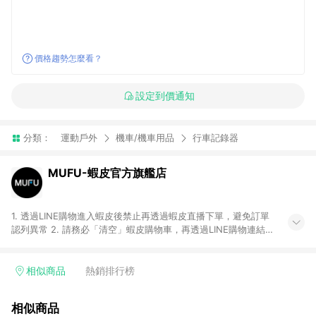
價格趨勢怎麼看？
設定到價通知
分類：
運動戶外
機車/機車用品
行車記錄器
MUFU-蝦皮官方旗艦店
1. 透過LINE購物進入蝦皮後禁止再透過蝦皮直播下單，避免訂單
認列異常 2. 請務必「清空」蝦皮購物車，再透過LINE購物連結至
蝦皮商店進行購買 ；先把商品加入購物車，再從LINE購物連結至
蝦皮結帳，將無法獲得點數回饋。 3. 請避免連續下單，若您完成
交易後，想下第二張訂單，請重新從LINE購物連結至蝦皮商店進
相似商品
熱銷排行榜
行購買 4. 電子票券及繳費服務類別：回饋０％。 5. 請留意，蝦
皮超市內的商品（蝦皮超市、蝦皮直送美妝、蝦皮免運直送）不
相似商品
隸屬於蝦皮商城，點數回饋請依照「蝦皮超市」商店頁為主。 6.