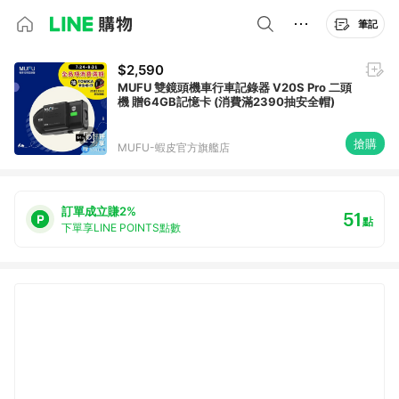
筆記
$2,590
MUFU 雙鏡頭機車行車記錄器 V20S Pro 二頭
機 贈64GB記憶卡 (消費滿2390抽安全帽)
搶購
MUFU-蝦皮官方旗艦店
訂單成立賺2%
51
點
下單享LINE POINTS點數