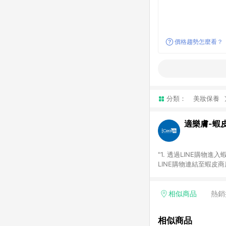
價格趨勢怎麼看？
分類：
美妝保養
適樂膚-蝦
"1. 透過LINE購
LINE購物連結至蝦皮
請避免連續下單，若您完
服務類別：回饋０％。
城，點數回饋請依照「
相似商品
熱銷
主。 7. 點數回饋將
格)，皆會計入同一筆返點
相似商品
若使用不同物流或付款方