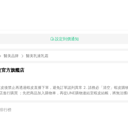
設定到價通知
醫美品牌
醫美乳液乳霜
皮官方旗艦店
物進入蝦皮後禁止再透過蝦皮直播下單，避免訂單認列異常 2. 請務必「清空」蝦皮購
商店進行購買 ；先把商品加入購物車，再從LINE購物連結至蝦皮結帳，將無法獲得
成交易後，想下第二張訂單，請重新從LINE購物連結至蝦皮商店進行購買 4.
 5. 請留意，蝦皮超市內的商品（蝦皮超市、蝦皮直送美妝、蝦皮免運直送）不
蝦皮超市」商店頁為主。 6. 蝦皮商城之訂單適用於部分點數紅包，規範請依該
排行榜
依照蝦皮提供扣除折價券、運費與蝦幣後之最終金額進行計算。 8. 同一商品品項
上限進行計算 9. 用戶需於同一瀏覽器進行交易（若自動跳轉 APP，請在 APP
式，將拆分成不同筆訂單編號發送通知。 11. 若使用折價券折抵，可能會有