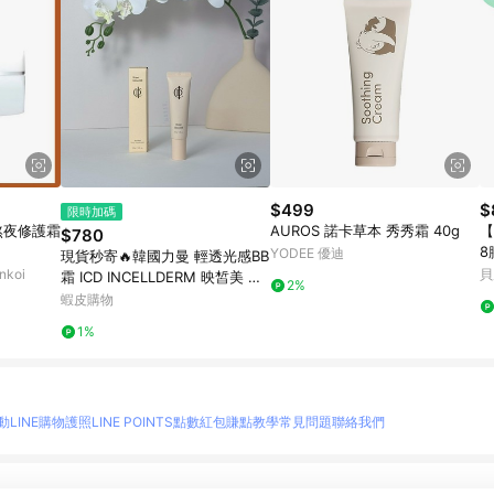
$499
$
限時加碼
熬夜修護霜
AUROS 諾卡草本 秀秀霜 40g
【
$780
8
YODEE 優迪
現貨秒寄🔥韓國力曼 輕透光感BB
koi
貝
霜 ICD INCELLDERM 映皙美 官
2%
方公司貨✨Riman 力曼
蝦皮購物
1%
動
LINE購物護照
LINE POINTS點數紅包
賺點教學
常見問題
聯絡我們