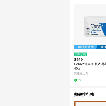
金額些微落差 12. 
皮官網，則七天內於該蝦
戶使用一個以上蝦皮帳
14. 若有贈點爭議，
[注意事項] 1.如導購途
饋 2.若購買過程中關閉蝦皮APP，則需重新透過LINE購物前往蝦皮商城，否則無法進行LINE POINTS 回饋。 / 3.如用
戶先前往蝦皮商城將商品加
回饋 4.若因系統異常
商品價格若與蝦皮賣場
限時加碼
$619
CeraVe適樂膚 長效潤
40g
寶雅線上買
5%
熱銷排行榜