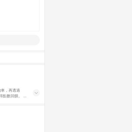
物車，再透過
點數回饋。 3.
 電子票券及繳費
隸屬於蝦皮商
紅包頁說明為
(即便不同尺寸規
交易）。 10.
攤提折抵導致訂單