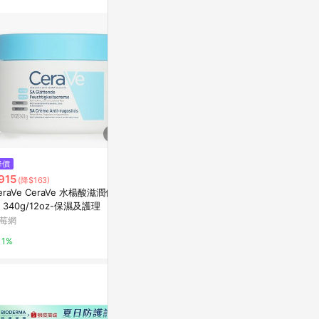
媒體來源導入蝦
3. 若同一用
數，再請留意。
無法贈點回饋。
 POINTS 回
NE Points
. LINE購物
降價
限時加碼
降價
915
$562
$522
(降$163)
(降$181
eraVe CeraVe 水楊酸滋潤修復
Reviva Labs, 維生素 K 面霜，適
CeraVe -
 340g/12oz-保濕及護理
合各種膚質，2 盎司（55 克）
至極乾性皮膚
莓網
iHerb
台灣樂天市場
1%
6%
3%