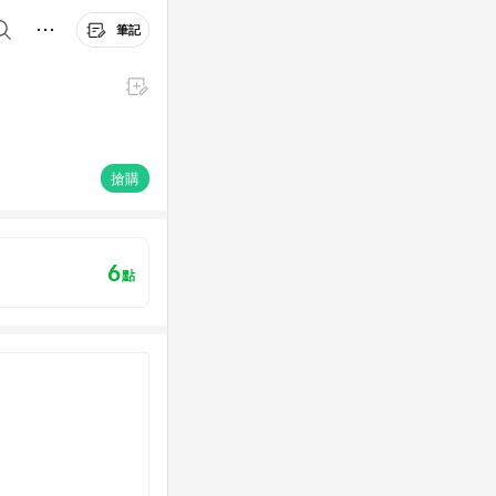
筆記
搶購
6
點