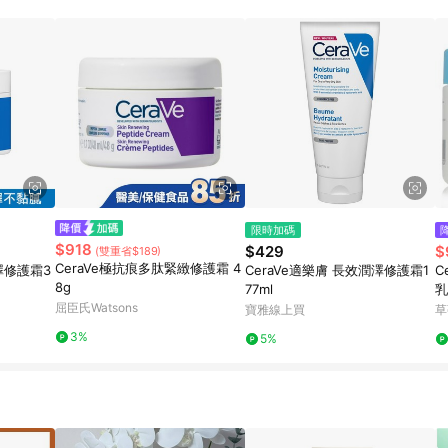
蝦皮會將LINE的導購跳轉紀錄與蝦皮的會員ID進行綁定，若後續七天內未透過其他
皮帳號下訂的首筆訂單會被蝦皮認列為該LINE用戶導購跳轉時所成立之訂單。 1
號透過LINE購物進行導購，將可能導致無法收到導購通知，亦可能無法收到點
請務必於訂單日期+60天以內進行洽詢確認；若超過60天(含)以上進行申訴，恕
中用戶由網頁版(電腦版/手機版網頁)切換為 App 會造成追蹤中斷而無法進行 LINE
入購物車，後續透過LINE購物前往至蝦皮商城將購物車結清，此方案將不列入 LI
無法追蹤訂單，致使消費者無接收到點數回饋，蝦皮保有更改條款與法律追訴之權利 5
實際價格有異，以蝦皮賣場價格為準"
限時加碼
$918
$429
$
(雙重省$189)
CeraVe極抗痕多肽緊緻修護霜 4
澤修護霜3
CeraVe適樂膚 長效潤澤修護霜1
C
8g
77ml
乳
屈臣氏Watsons
寶雅線上買
草
3%
5%