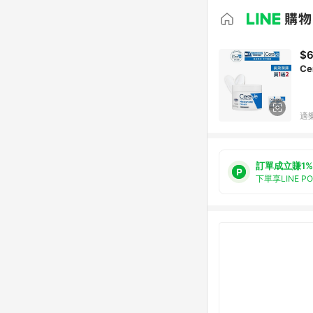
$6
C
適
訂單成立賺1%
下單享LINE P