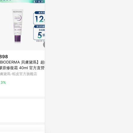
898
$6,900
限時加碼
BIODERMA 貝膚黛瑪】超級2
【Elizabeth Arden 伊麗莎白雅
$4,480
膠原修復霜 40ml 官方直營
頓】 21天霜 75ml 3入組
【續航膠原力
膚黛瑪-蝦皮官方旗艦店
萬家福線上購物
量組 買 30ml 
雪花秀Sulwha
3%
1%
14%