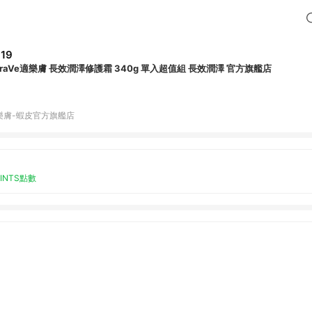
19
eraVe適樂膚 長效潤澤修護霜 340g 單入超值組 長效潤澤 官方旗艦店
樂膚-蝦皮官方旗艦店
OINTS點數