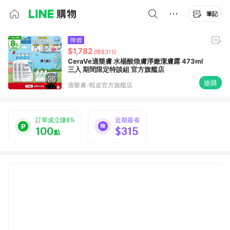
筆記
降價
$1,782
(降$315)
CeraVe適樂膚 水楊酸煥膚淨嫩潔膚露 473ml
三入 期間限定特談組 官方旗艦店
搶購
適樂膚-蝦皮官方旗艦店
訂單成立賺8%
近期最省
100
$315
點