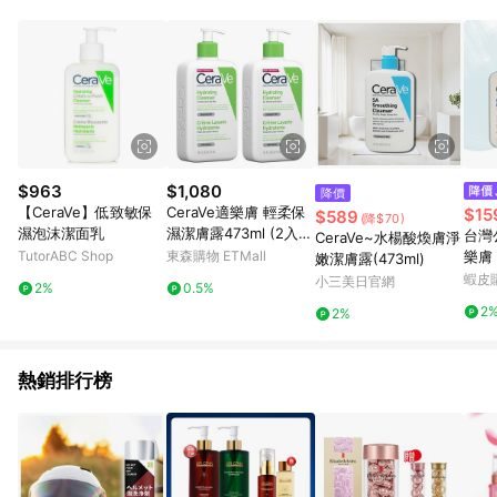
蝦皮商城之訂單適用於部分點數紅包，規範請依該紅包頁說明為
主。 7. 點數回饋將依照蝦皮提供扣除折價券、運費與蝦幣後之最
終金額進行計算。 8. 同一商品品項(即便不同尺寸規格)，皆會計
入同一筆返點上限進行計算 9. 用戶需於同一瀏覽器進行交易（若
自動跳轉 APP，請在 APP交易）。 10. 若使用不同物流或付款方
式，將拆分成不同筆訂單編號發送通知。 11. 若使用折價券折抵，
可能會有攤提折抵導致訂單金額些微落差 12. 蝦皮會將LINE的導
購跳轉紀錄與蝦皮的會員ID進行綁定，若後續七天內未透過其他
媒體來源導入蝦皮官網，則七天內於該蝦皮帳號下訂的首筆訂單
$963
$1,080
降價
會被蝦皮認列為該LINE用戶導購跳轉時所成立之訂單。 13. 若同
【CeraVe】低致敏保
CeraVe適樂膚 輕柔保
$15
$589
(降$70)
一用戶使用一個以上蝦皮帳號透過LINE購物進行導購，將可能導
濕泡沫潔面乳
濕潔膚露473ml (2入
台灣公
CeraVe~水楊酸煥膚淨
致無法收到導購通知，亦可能無法收到點數，再請留意。 14. 若
組)
TutorABC Shop
東森購物 ETMall
樂膚
嫩潔膚露(473ml)
有贈點爭議，請務必於訂單日期+60天以內進行洽詢確認；若超
73ml
蝦皮
小三美日官網
過60天(含)以上進行申訴，恕無法贈點回饋。 [注意事項] 1.如導
2%
0.5%
購途中用戶由網頁版(電腦版/手機版網頁)切換為 App 會造成追蹤
2
2%
中斷而無法進行 LINE POINTS 回饋 2.若購買過程中關閉蝦皮
APP，則需重新透過LINE購物前往蝦皮商城，否則無法進行LINE
POINTS 回饋。 / 3.如用戶先前往蝦皮商城將商品加入購物車，
熱銷排行榜
後續透過LINE購物前往至蝦皮商城將購物車結清，此方案將不列
入 LINE Points 回饋 4.若因系統異常無法追蹤訂單，致使消費者
無接收到點數回饋，蝦皮保有更改條款與法律追訴之權利 5. LINE
購物商品價格若與蝦皮賣場實際價格有異，以蝦皮賣場價格為準"