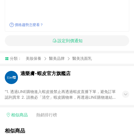
價格趨勢怎麼看？
設定到價通知
分類：
美妝保養
醫美品牌
醫美洗面乳
適樂膚-蝦皮官方旗艦店
"1. 透過LINE購物進入蝦皮後禁止再透過蝦皮直播下單，避免訂單
認列異常 2. 請務必「清空」蝦皮購物車，再透過LINE購物連結至
蝦皮商店進行購買 ；先把商品加入購物車，再從LINE購物連結至
蝦皮結帳，將無法獲得點數回饋。 3. 請避免連續下單，若您完成
交易後，想下第二張訂單，請重新從LINE購物連結至蝦皮商店進
相似商品
熱銷排行榜
行購買 4. 電子票券及繳費服務類別：回饋０％。 5. 請留意，蝦
皮超市內的商品（蝦皮超市、蝦皮直送美妝、蝦皮免運直送）不
相似商品
隸屬於蝦皮商城，點數回饋請依照「蝦皮超市」商店頁為主。 6.