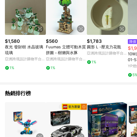
$1,580
$560
$1,783
降價
夜光 發財樹 水晶玻璃
Fuumas 立體可動木質
圓形 L -壓克力花瓶
$1,
琉璃
拼圖－樹獺與水豚
亞洲跨境設計購物平台
10
Pinkoi
亞洲跨境設計購物平台
亞洲跨境設計購物平台
01-5
1%
Pinkoi
Pinkoi
YP燈
1%
1%
5
熱銷排行榜