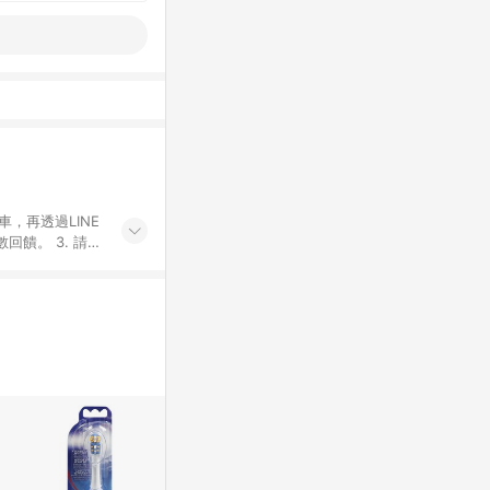
車，再透過LINE
饋。 3. 請避
子票券及繳費服務
屬於蝦皮商城，點
為主。 7. 點
寸規格)，皆會
10. 若使用不同
致訂單金額些微落
入蝦皮官網，則
一用戶使用一個
14. 請注意
經由蝦皮系統判斷
過60天(含)以