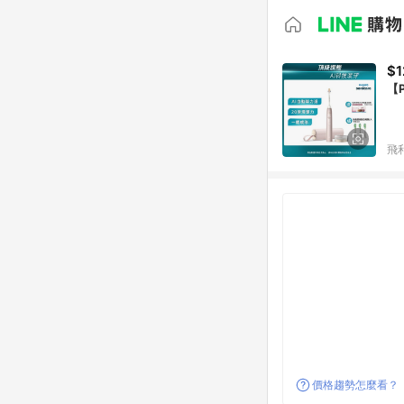
$1
【
飛
價格趨勢怎麼看？