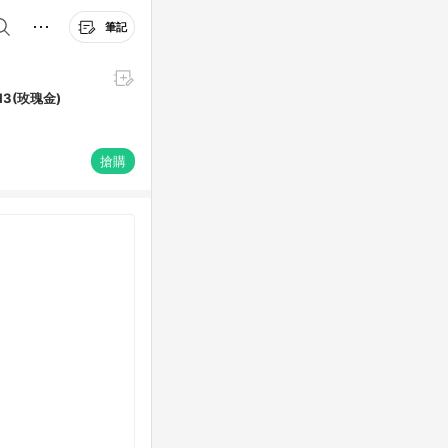
筆記
13(玫瑰金)
搶購