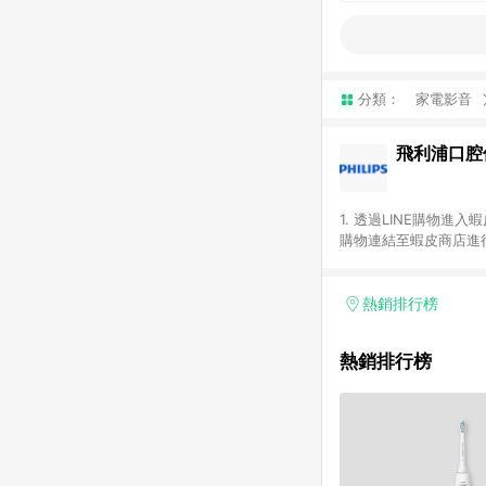
分類：
家電影音
飛利浦口腔
1. 透過LINE購物進
購物連結至蝦皮商店進行
免連續下單，若您完成交
類別：回饋０％。 5
數回饋請依照「蝦皮超市
熱銷排行榜
數回饋將依照蝦皮提供扣
計入同一筆返點上限進行計
熱銷排行榜
物流或付款方式，將拆分
差 12. 蝦皮會將L
七天內於該蝦皮帳號下訂
以上蝦皮帳號透過LIN
以下行為將可能導致無法
點擊路徑不符合回饋資格