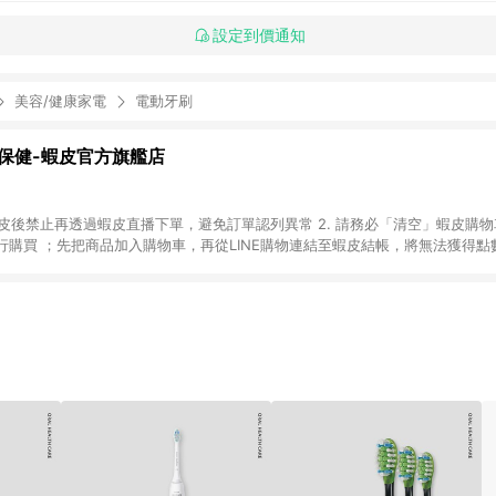
設定到價通知
美容/健康家電
電動牙刷
保健-蝦皮官方旗艦店
入蝦皮後禁止再透過蝦皮直播下單，避免訂單認列異常 2. 請務必「清空」蝦皮購物
購買 ；先把商品加入購物車，再從LINE購物連結至蝦皮結帳，將無法獲得點數回
易後，想下第二張訂單，請重新從LINE購物連結至蝦皮商店進行購買 4. 電
. 請留意，蝦皮超市內的商品（蝦皮超市、蝦皮直送美妝、蝦皮免運直送）不隸
」商店頁為主。 6. 蝦皮商城之訂單適用於部分點數紅包，規範請依該紅包頁說明
除折價券、運費與蝦幣後之最終金額進行計算。 8. 同一商品品項(即便不同尺
算 9. 用戶需於同一瀏覽器進行交易（若自動跳轉 APP，請在 APP交易）。 
成不同筆訂單編號發送通知。 11. 若使用折價券折抵，可能會有攤提折抵導
INE的導購跳轉紀錄與蝦皮的會員ID進行綁定，若後續七天內未透過其他媒體來源導
的首筆訂單會被蝦皮認列為該LINE用戶導購跳轉時所成立之訂單。 13. 若同
E購物進行導購，將可能導致無法收到導購通知，亦可能無法收到點數，再請留意。 
取得 LINE POINTS 點數回饋資格：使用非指定之途徑及方式完成交易，或
或規則者。 15. 若有贈點爭議，請務必於訂單日期+60天以內進行洽詢確認；超