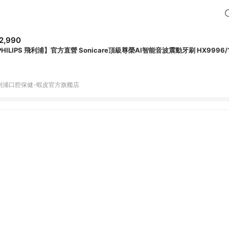
2,990
PHILIPS 飛利浦】官方直營 Sonicare頂級尊榮AI智能音波震動牙刷 HX9996/
利浦口腔保健-蝦皮官方旗艦店