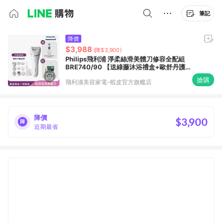
筆記
降價
$3,988
(降$3,900)
Philips飛利浦 淨柔絲滑美體刀修容全配組
BRE740/90 【送綠藤沐浴禮盒+歐舒丹護手
霜】官方直營
搶購
飛利浦美容家電-蝦皮官方旗艦店
降價
$3,900
近期最省