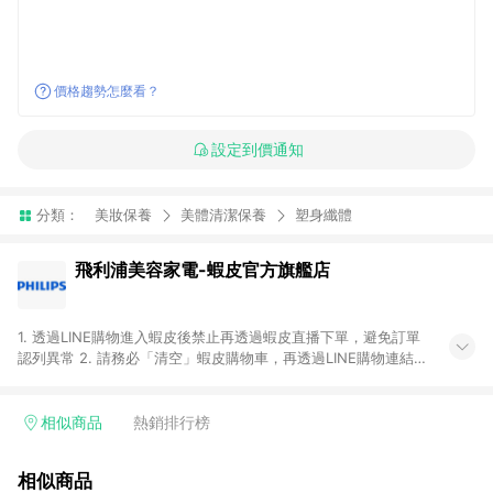
價格趨勢怎麼看？
設定到價通知
分類：
美妝保養
美體清潔保養
塑身纖體
飛利浦美容家電-蝦皮官方旗艦店
1. 透過LINE購物進入蝦皮後禁止再透過蝦皮直播下單，避免訂單
認列異常 2. 請務必「清空」蝦皮購物車，再透過LINE購物連結至
蝦皮商店進行購買 ；先把商品加入購物車，再從LINE購物連結至
蝦皮結帳，將無法獲得點數回饋。 3. 請避免連續下單，若您完成
交易後，想下第二張訂單，請重新從LINE購物連結至蝦皮商店進
相似商品
熱銷排行榜
行購買 4. 電子票券及繳費服務類別：回饋０％。 5. 請留意，蝦
皮超市內的商品（蝦皮超市、蝦皮直送美妝、蝦皮免運直送）不
相似商品
隸屬於蝦皮商城，點數回饋請依照「蝦皮超市」商店頁為主。 6.