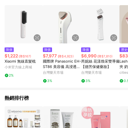
蝦皮商城之訂單適用於部分點數紅包，規範請依該紅包頁說明為
主。 7. 點數回饋將依照蝦皮提供扣除折價券、運費與蝦幣後之最
終金額進行計算。 8. 同一商品品項(即便不同尺寸規格)，皆會計
入同一筆返點上限進行計算 9. 用戶需於同一瀏覽器進行交易（若
自動跳轉 APP，請在 APP交易）。 10. 若使用不同物流或付款方
式，將拆分成不同筆訂單編號發送通知。 11. 若使用折價券折抵，
可能會有攤提折抵導致訂單金額些微落差 12. 蝦皮會將LINE的導
購跳轉紀錄與蝦皮的會員ID進行綁定，若後續七天內未透過其他
媒體來源導入蝦皮官網，則七天內於該蝦皮帳號下訂的首筆訂單
降價
降價
降價
歷史
會被蝦皮認列為該LINE用戶導購跳轉時所成立之訂單。 13. 若同
$1,222
$7,977
$6,990
$83
(降$167)
(降$4,923)
(降$7,810)
一用戶使用一個以上蝦皮帳號透過LINE購物進行導購，將可能導
Xiaomi 無線直髮梳
國際牌 Panasonic EH-
芮妮絲 花漾煥采雙導儀
Las
致無法收到導購通知，亦可能無法收到點數，再請留意。 14. 請
ST86 美容儀 高浸透型
【德芳保健藥妝】
夾 
小米官方線上商城
注意以下行為將可能導致無法取得 LINE POINTS 點數回饋資格：
eh st86 美容家電 日本
台灣樂天市場
台灣樂天市場
citi
使用非指定之途徑及方式完成交易，或經由蝦皮系統判斷點擊路
2%
必買代購
徑不符合回饋資格或規則者。 15. 若有贈點爭議，請務必於訂單
3%
3%
0.
日期+60天以內進行洽詢確認；超過60天(含)以上進行申訴，恕
無法贈點回饋。需檢附蝦皮訂單完成、LINE購物訂單記錄，如於
LINE購物訂單紀錄已呈現：「非本次前往蝦皮商店之品項，不符
熱銷排行榜
合回饋資格」，則不受理此案件。 [注意事項] 1.如導購途中用戶
由網頁版(電腦版/手機版網頁)切換為 App 會造成追蹤中斷而無法
進行 LINE POINTS 回饋 2.若購買過程中關閉蝦皮APP，則需重
新透過LINE購物前往蝦皮商城，否則無法進行LINE POINTS 回
饋。 / 3.如用戶先前往蝦皮商城將商品加入購物車，後續透過
LINE購物前往至蝦皮商城將購物車結清，此方案將不列入 LINE