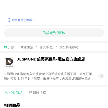
價格趨勢怎麼看？
設定到價通知
分類：
居家生活
傢俱/床墊
辦公椅電腦椅
DESMOND岱思夢寢具-蝦皮官方旗艦店
1. 透過LINE購物進入蝦皮後禁止再透過蝦皮直播下單，避免訂單
認列異常 2. 請務必「清空」蝦皮購物車，再透過LINE購物連結至
蝦皮商店進行購買 ；先把商品加入購物車，再從LINE購物連結至
蝦皮結帳，將無法獲得點數回饋。 3. 請避免連續下單，若您完成
交易後，想下第二張訂單，請重新從LINE購物連結至蝦皮商店進
相似商品
熱銷排行榜
行購買 4. 電子票券及繳費服務類別：回饋０％。 5. 請留意，蝦
皮超市內的商品（蝦皮超市、蝦皮直送美妝、蝦皮免運直送）不
相似商品
隸屬於蝦皮商城，點數回饋請依照「蝦皮超市」商店頁為主。 6.