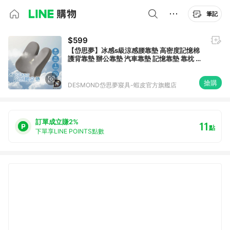
筆記
$599
【岱思夢】冰感s級涼感腰靠墊 高密度記憶棉
護背靠墊 辦公靠墊 汽車靠墊 記憶靠墊 靠枕 電
腦椅靠墊 附綁帶可固定
搶購
DESMOND岱思夢寢具-蝦皮官方旗艦店
訂單成立賺2%
11
點
下單享LINE POINTS點數