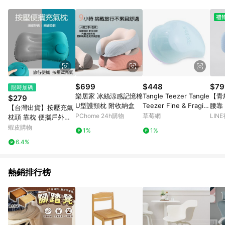
蝦皮商城之訂單適用於部分點數紅包，規範請依該紅包頁說明為
主。 7. 點數回饋將依照蝦皮提供扣除折價券、運費與蝦幣後之最
終金額進行計算。 8. 同一商品品項(即便不同尺寸規格)，皆會計
入同一筆返點上限進行計算 9. 用戶需於同一瀏覽器進行交易（若
自動跳轉 APP，請在 APP交易）。 10. 若使用不同物流或付款方
式，將拆分成不同筆訂單編號發送通知。 11. 若使用折價券折抵，
可能會有攤提折抵導致訂單金額些微落差 12. 蝦皮會將LINE的導
購跳轉紀錄與蝦皮的會員ID進行綁定，若後續七天內未透過其他
媒體來源導入蝦皮官網，則七天內於該蝦皮帳號下訂的首筆訂單
$699
$448
$79
限時加碼
會被蝦皮認列為該LINE用戶導購跳轉時所成立之訂單。 13. 若同
樂居家 冰絲涼感記憶棉
Tangle Teezer Tangle
【青
$279
一用戶使用一個以上蝦皮帳號透過LINE購物進行導購，將可能導
U型護頸枕 附收納盒
Teezer Fine & Fragile
腰靠
【台灣出貨】按壓充氣
致無法收到導購通知，亦可能無法收到點數，再請留意。 14. 請
順髮梳 - # Mint Violet
禮 
PChome 24h購物
草莓網
LIN
枕頭 靠枕 便攜戶外旅
注意以下行為將可能導致無法取得 LINE POINTS 點數回饋資格：
1pc-梳子
公室
行枕頭 腰靠枕 護頸枕
蝦皮購物
使用非指定之途徑及方式完成交易，或經由蝦皮系統判斷點擊路
1%
1%
靠墊
充氣式枕頭 方枕午睡枕
徑不符合回饋資格或規則者。 15. 若有贈點爭議，請務必於訂單
6.4%
長途坐飛機旅行靠枕 按
日期+60天以內進行洽詢確認；超過60天(含)以上進行申訴，恕
壓充氣枕
無法贈點回饋。需檢附蝦皮訂單完成、LINE購物訂單記錄，如於
LINE購物訂單紀錄已呈現：「非本次前往蝦皮商店之品項，不符
熱銷排行榜
合回饋資格」，則不受理此案件。 [注意事項] 1.如導購途中用戶
由網頁版(電腦版/手機版網頁)切換為 App 會造成追蹤中斷而無法
進行 LINE POINTS 回饋 2.若購買過程中關閉蝦皮APP，則需重
新透過LINE購物前往蝦皮商城，否則無法進行LINE POINTS 回
饋。 / 3.如用戶先前往蝦皮商城將商品加入購物車，後續透過
LINE購物前往至蝦皮商城將購物車結清，此方案將不列入 LINE