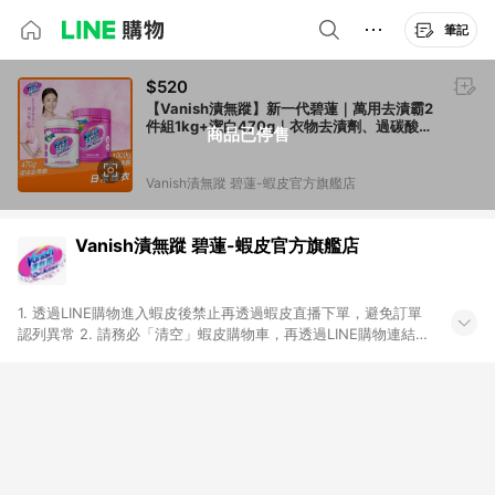
筆記
$520
【Vanish漬無蹤】新一代碧蓮｜萬用去漬霸2
件組1kg+潔白470g｜衣物去漬劑、過碳酸
商品已停售
鈉、去漬粉、殺菌、去污粉、
Vanish漬無蹤 碧蓮-蝦皮官方旗艦店
Vanish漬無蹤 碧蓮-蝦皮官方旗艦店
1. 透過LINE購物進入蝦皮後禁止再透過蝦皮直播下單，避免訂單
認列異常 2. 請務必「清空」蝦皮購物車，再透過LINE購物連結至
蝦皮商店進行購買 ；先把商品加入購物車，再從LINE購物連結至
蝦皮結帳，將無法獲得點數回饋。 3. 請避免連續下單，若您完成
交易後，想下第二張訂單，請重新從LINE購物連結至蝦皮商店進
行購買 4. 電子票券及繳費服務類別：回饋０％。 5. 請留意，蝦
皮超市內的商品（蝦皮超市、蝦皮直送美妝、蝦皮免運直送）不
隸屬於蝦皮商城，點數回饋請依照「蝦皮超市」商店頁為主。 6.
蝦皮商城之訂單適用於部分點數紅包，規範請依該紅包頁說明為