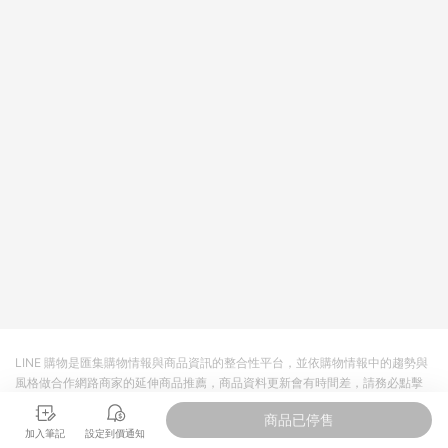
主。 7. 點數回饋將依照蝦皮提供扣除折價券、運費與蝦幣後之最
終金額進行計算。 8. 同一商品品項(即便不同尺寸規格)，皆會計
入同一筆返點上限進行計算 9. 用戶需於同一瀏覽器進行交易（若
自動跳轉 APP，請在 APP交易）。 10. 若使用不同物流或付款方
式，將拆分成不同筆訂單編號發送通知。 11. 若使用折價券折抵，
可能會有攤提折抵導致訂單金額些微落差 12. 蝦皮會將LINE的導
購跳轉紀錄與蝦皮的會員ID進行綁定，若後續七天內未透過其他
媒體來源導入蝦皮官網，則七天內於該蝦皮帳號下訂的首筆訂單
會被蝦皮認列為該LINE用戶導購跳轉時所成立之訂單。 13. 若同
一用戶使用一個以上蝦皮帳號透過LINE購物進行導購，將可能導
致無法收到導購通知，亦可能無法收到點數，再請留意。 14. 請
注意以下行為將可能導致無法取得 LINE POINTS 點數回饋資格：
使用非指定之途徑及方式完成交易，或經由蝦皮系統判斷點擊路
徑不符合回饋資格或規則者。 15. 若有贈點爭議，請務必於訂單
日期+60天以內進行洽詢確認；超過60天(含)以上進行申訴，恕
無法贈點回饋。需檢附蝦皮訂單完成、LINE購物訂單記錄，如於
LINE購物訂單紀錄已呈現：「非本次前往蝦皮商店之品項，不符
合回饋資格」，則不受理此案件。 [注意事項] 1.如導購途中用戶
由網頁版(電腦版/手機版網頁)切換為 App 會造成追蹤中斷而無法
LINE 購物是匯集購物情報與商品資訊的整合性平台，並依購物情報中的趨勢與
進行 LINE POINTS 回饋 2.若購買過程中關閉蝦皮APP，則需重
風格做合作網路商家的延伸商品推薦，商品資料更新會有時間差，請務必點擊
新透過LINE購物前往蝦皮商城，否則無法進行LINE POINTS 回
商品至各合作網路商家，確認現售價與購物條件，一切資訊以合作廠商網頁為
饋。 / 3.如用戶先前往蝦皮商城將商品加入購物車，後續透過
商品已停售
準。
LINE購物前往至蝦皮商城將購物車結清，此方案將不列入 LINE
加入筆記
設定到價通知
Points 回饋 4.若因系統異常無法追蹤訂單，致使消費者無接收到