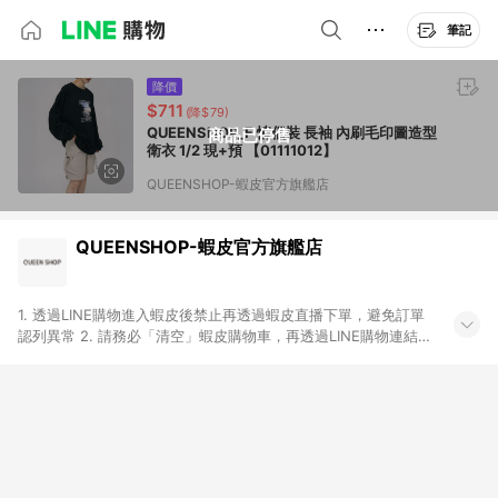
筆記
降價
$711
(降$79)
QUEENSHOP_F 情侶裝 長袖 內刷毛印圖造型
商品已停售
衛衣 1/2 現+預 【01111012】
QUEENSHOP-蝦皮官方旗艦店
QUEENSHOP-蝦皮官方旗艦店
1. 透過LINE購物進入蝦皮後禁止再透過蝦皮直播下單，避免訂單
認列異常 2. 請務必「清空」蝦皮購物車，再透過LINE購物連結至
蝦皮商店進行購買 ；先把商品加入購物車，再從LINE購物連結至
蝦皮結帳，將無法獲得點數回饋。 3. 請避免連續下單，若您完成
交易後，想下第二張訂單，請重新從LINE購物連結至蝦皮商店進
行購買 4. 電子票券及繳費服務類別：回饋０％。 5. 請留意，蝦
皮超市內的商品（蝦皮超市、蝦皮直送美妝、蝦皮免運直送）不
隸屬於蝦皮商城，點數回饋請依照「蝦皮超市」商店頁為主。 6.
蝦皮商城之訂單適用於部分點數紅包，規範請依該紅包頁說明為