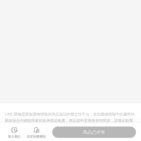
主。 7. 點數回饋將依照蝦皮提供扣除折價券、運費與蝦幣後之最
終金額進行計算。 8. 同一商品品項(即便不同尺寸規格)，皆會計
入同一筆返點上限進行計算 9. 用戶需於同一瀏覽器進行交易（若
自動跳轉 APP，請在 APP交易）。 10. 若使用不同物流或付款方
式，將拆分成不同筆訂單編號發送通知。 11. 若使用折價券折抵，
可能會有攤提折抵導致訂單金額些微落差 12. 蝦皮會將LINE的導
購跳轉紀錄與蝦皮的會員ID進行綁定，若後續七天內未透過其他
媒體來源導入蝦皮官網，則七天內於該蝦皮帳號下訂的首筆訂單
會被蝦皮認列為該LINE用戶導購跳轉時所成立之訂單。 13. 若同
一用戶使用一個以上蝦皮帳號透過LINE購物進行導購，將可能導
致無法收到導購通知，亦可能無法收到點數，再請留意。 14. 請
注意以下行為將可能導致無法取得 LINE POINTS 點數回饋資格：
使用非指定之途徑及方式完成交易，或經由蝦皮系統判斷點擊路
徑不符合回饋資格或規則者。 15. 若有贈點爭議，請務必於訂單
日期+60天以內進行洽詢確認；超過60天(含)以上進行申訴，恕
無法贈點回饋。需檢附蝦皮訂單完成、LINE購物訂單記錄，如於
LINE購物訂單紀錄已呈現：「非本次前往蝦皮商店之品項，不符
合回饋資格」，則不受理此案件。 [注意事項] 1.如導購途中用戶
由網頁版(電腦版/手機版網頁)切換為 App 會造成追蹤中斷而無法
LINE 購物是匯集購物情報與商品資訊的整合性平台，並依購物情報中的趨勢與
進行 LINE POINTS 回饋 2.若購買過程中關閉蝦皮APP，則需重
風格做合作網路商家的延伸商品推薦，商品資料更新會有時間差，請務必點擊
新透過LINE購物前往蝦皮商城，否則無法進行LINE POINTS 回
商品至各合作網路商家，確認現售價與購物條件，一切資訊以合作廠商網頁為
饋。 / 3.如用戶先前往蝦皮商城將商品加入購物車，後續透過
商品已停售
準。
LINE購物前往至蝦皮商城將購物車結清，此方案將不列入 LINE
加入筆記
設定到價通知
Points 回饋 4.若因系統異常無法追蹤訂單，致使消費者無接收到