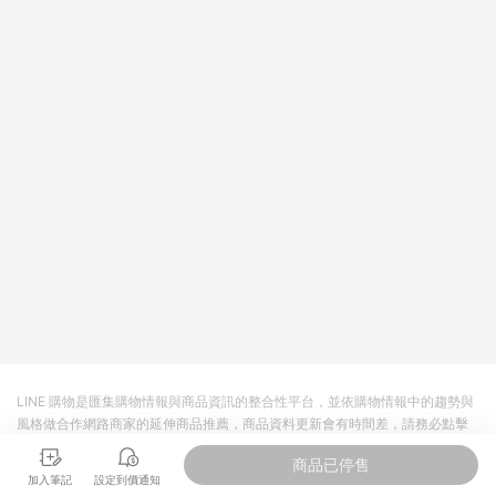
主。 7. 點數回饋將依照蝦皮提供扣除折價券、運費與蝦幣後之最
終金額進行計算。 8. 同一商品品項(即便不同尺寸規格)，皆會計
入同一筆返點上限進行計算 9. 用戶需於同一瀏覽器進行交易（若
自動跳轉 APP，請在 APP交易）。 10. 若使用不同物流或付款方
式，將拆分成不同筆訂單編號發送通知。 11. 若使用折價券折抵，
可能會有攤提折抵導致訂單金額些微落差 12. 蝦皮會將LINE的導
購跳轉紀錄與蝦皮的會員ID進行綁定，若後續七天內未透過其他
媒體來源導入蝦皮官網，則七天內於該蝦皮帳號下訂的首筆訂單
會被蝦皮認列為該LINE用戶導購跳轉時所成立之訂單。 13. 若同
一用戶使用一個以上蝦皮帳號透過LINE購物進行導購，將可能導
致無法收到導購通知，亦可能無法收到點數，再請留意。 14. 請
注意以下行為將可能導致無法取得 LINE POINTS 點數回饋資格：
使用非指定之途徑及方式完成交易，或經由蝦皮系統判斷點擊路
徑不符合回饋資格或規則者。 15. 若有贈點爭議，請務必於訂單
日期+60天以內進行洽詢確認；超過60天(含)以上進行申訴，恕
無法贈點回饋。需檢附蝦皮訂單完成、LINE購物訂單記錄，如於
LINE購物訂單紀錄已呈現：「非本次前往蝦皮商店之品項，不符
合回饋資格」，則不受理此案件。 [注意事項] 1.如導購途中用戶
由網頁版(電腦版/手機版網頁)切換為 App 會造成追蹤中斷而無法
LINE 購物是匯集購物情報與商品資訊的整合性平台，並依購物情報中的趨勢與
進行 LINE POINTS 回饋 2.若購買過程中關閉蝦皮APP，則需重
風格做合作網路商家的延伸商品推薦，商品資料更新會有時間差，請務必點擊
新透過LINE購物前往蝦皮商城，否則無法進行LINE POINTS 回
商品至各合作網路商家，確認現售價與購物條件，一切資訊以合作廠商網頁為
饋。 / 3.如用戶先前往蝦皮商城將商品加入購物車，後續透過
商品已停售
準。
LINE購物前往至蝦皮商城將購物車結清，此方案將不列入 LINE
加入筆記
設定到價通知
Points 回饋 4.若因系統異常無法追蹤訂單，致使消費者無接收到