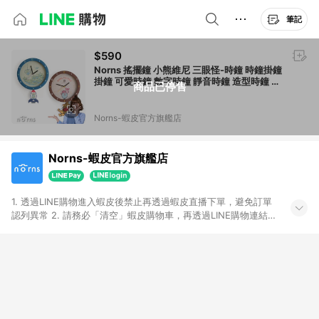
筆記
$590
Norns 搖擺鐘 小熊維尼 三眼怪-時鐘 時鐘掛鐘
掛鐘 可愛時鐘 數字時鐘 靜音時鐘 造型時鐘 壁
商品已停售
鐘 維尼 迪士尼
Norns-蝦皮官方旗艦店
Norns-蝦皮官方旗艦店
1. 透過LINE購物進入蝦皮後禁止再透過蝦皮直播下單，避免訂單
認列異常 2. 請務必「清空」蝦皮購物車，再透過LINE購物連結至
蝦皮商店進行購買 ；先把商品加入購物車，再從LINE購物連結至
蝦皮結帳，將無法獲得點數回饋。 3. 請避免連續下單，若您完成
交易後，想下第二張訂單，請重新從LINE購物連結至蝦皮商店進
行購買 4. 電子票券及繳費服務類別：回饋０％。 5. 請留意，蝦
皮超市內的商品（蝦皮超市、蝦皮直送美妝、蝦皮免運直送）不
隸屬於蝦皮商城，點數回饋請依照「蝦皮超市」商店頁為主。 6.
蝦皮商城之訂單適用於部分點數紅包，規範請依該紅包頁說明為