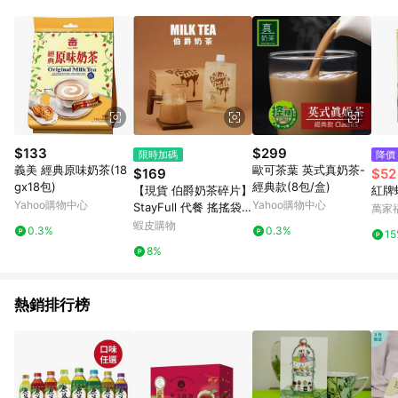
蝦皮商城之訂單適用於部分點數紅包，規範請依該紅包頁說明為
主。 7. 點數回饋將依照蝦皮提供扣除折價券、運費與蝦幣後之最
終金額進行計算。 8. 同一商品品項(即便不同尺寸規格)，皆會計
入同一筆返點上限進行計算 9. 用戶需於同一瀏覽器進行交易（若
自動跳轉 APP，請在 APP交易）。 10. 若使用不同物流或付款方
式，將拆分成不同筆訂單編號發送通知。 11. 若使用折價券折抵，
可能會有攤提折抵導致訂單金額些微落差 12. 蝦皮會將LINE的導
購跳轉紀錄與蝦皮的會員ID進行綁定，若後續七天內未透過其他
媒體來源導入蝦皮官網，則七天內於該蝦皮帳號下訂的首筆訂單
$133
$299
限時加碼
降價
會被蝦皮認列為該LINE用戶導購跳轉時所成立之訂單。 13. 若同
義美 經典原味奶茶(18
歐可茶葉 英式真奶茶-
$169
$52
一用戶使用一個以上蝦皮帳號透過LINE購物進行導購，將可能導
gx18包)
經典款(8包/盒)
【現貨 伯爵奶茶碎片】
紅牌蜂
致無法收到導購通知，亦可能無法收到點數，再請留意。 14. 請
Yahoo購物中心
Yahoo購物中心
StayFull 代餐 搖搖袋
萬家
注意以下行為將可能導致無法取得 LINE POINTS 點數回饋資格：
餐 代餐奶昔 搖搖飲 官
蝦皮購物
使用非指定之途徑及方式完成交易，或經由蝦皮系統判斷點擊路
0.3%
0.3%
1
方授權商 1盒8包 SGS
徑不符合回饋資格或規則者。 15. 若有贈點爭議，請務必於訂單
8%
檢驗 伯爵奶茶碎片
日期+60天以內進行洽詢確認；超過60天(含)以上進行申訴，恕
無法贈點回饋。需檢附蝦皮訂單完成、LINE購物訂單記錄，如於
LINE購物訂單紀錄已呈現：「非本次前往蝦皮商店之品項，不符
熱銷排行榜
合回饋資格」，則不受理此案件。 [注意事項] 1.如導購途中用戶
由網頁版(電腦版/手機版網頁)切換為 App 會造成追蹤中斷而無法
進行 LINE POINTS 回饋 2.若購買過程中關閉蝦皮APP，則需重
新透過LINE購物前往蝦皮商城，否則無法進行LINE POINTS 回
饋。 / 3.如用戶先前往蝦皮商城將商品加入購物車，後續透過
LINE購物前往至蝦皮商城將購物車結清，此方案將不列入 LINE