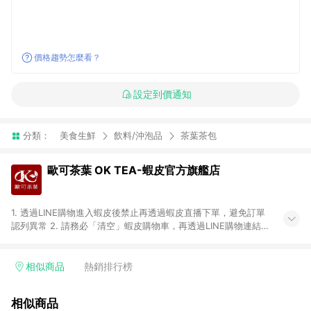
價格趨勢怎麼看？
設定到價通知
分類：
美食生鮮
飲料/沖泡品
茶葉茶包
歐可茶葉 OK TEA-蝦皮官方旗艦店
1. 透過LINE購物進入蝦皮後禁止再透過蝦皮直播下單，避免訂單
認列異常 2. 請務必「清空」蝦皮購物車，再透過LINE購物連結至
蝦皮商店進行購買 ；先把商品加入購物車，再從LINE購物連結至
蝦皮結帳，將無法獲得點數回饋。 3. 請避免連續下單，若您完成
交易後，想下第二張訂單，請重新從LINE購物連結至蝦皮商店進
相似商品
熱銷排行榜
行購買 4. 電子票券及繳費服務類別：回饋０％。 5. 請留意，蝦
皮超市內的商品（蝦皮超市、蝦皮直送美妝、蝦皮免運直送）不
相似商品
隸屬於蝦皮商城，點數回饋請依照「蝦皮超市」商店頁為主。 6.