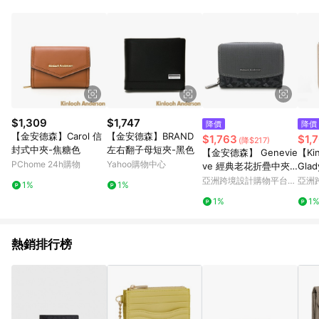
蝦皮商城之訂單適用於部分點數紅包，規範請依該紅包頁說明為
主。 7. 點數回饋將依照蝦皮提供扣除折價券、運費與蝦幣後之最
終金額進行計算。 8. 同一商品品項(即便不同尺寸規格)，皆會計
入同一筆返點上限進行計算 9. 用戶需於同一瀏覽器進行交易（若
自動跳轉 APP，請在 APP交易）。 10. 若使用不同物流或付款方
式，將拆分成不同筆訂單編號發送通知。 11. 若使用折價券折抵，
可能會有攤提折抵導致訂單金額些微落差 12. 蝦皮會將LINE的導
購跳轉紀錄與蝦皮的會員ID進行綁定，若後續七天內未透過其他
媒體來源導入蝦皮官網，則七天內於該蝦皮帳號下訂的首筆訂單
$1,309
$1,747
降價
降價
會被蝦皮認列為該LINE用戶導購跳轉時所成立之訂單。 13. 若同
【金安德森】Carol 信
【金安德森】BRAND
$1,763
$1,
(降$217)
一用戶使用一個以上蝦皮帳號透過LINE購物進行導購，將可能導
封式中夾-焦糖色
左右翻子母短夾-黑色
【金安德森】 Genevie
【Kin
致無法收到導購通知，亦可能無法收到點數，再請留意。 14. 請
PChome 24h購物
Yahoo購物中心
ve 經典老花折疊中夾-
Gla
注意以下行為將可能導致無法取得 LINE POINTS 點數回饋資格：
碳黑
夾-
亞洲跨境設計購物平台
亞洲
使用非指定之途徑及方式完成交易，或經由蝦皮系統判斷點擊路
1%
1%
Pinkoi
Pinko
徑不符合回饋資格或規則者。 15. 若有贈點爭議，請務必於訂單
1%
1
日期+60天以內進行洽詢確認；超過60天(含)以上進行申訴，恕
無法贈點回饋。需檢附蝦皮訂單完成、LINE購物訂單記錄，如於
LINE購物訂單紀錄已呈現：「非本次前往蝦皮商店之品項，不符
熱銷排行榜
合回饋資格」，則不受理此案件。 [注意事項] 1.如導購途中用戶
由網頁版(電腦版/手機版網頁)切換為 App 會造成追蹤中斷而無法
進行 LINE POINTS 回饋 2.若購買過程中關閉蝦皮APP，則需重
新透過LINE購物前往蝦皮商城，否則無法進行LINE POINTS 回
饋。 / 3.如用戶先前往蝦皮商城將商品加入購物車，後續透過
LINE購物前往至蝦皮商城將購物車結清，此方案將不列入 LINE