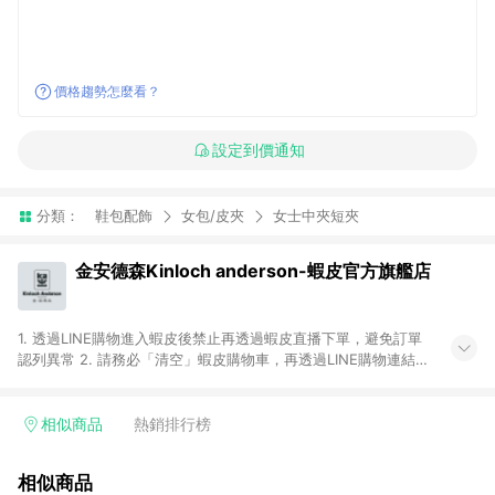
價格趨勢怎麼看？
設定到價通知
分類：
鞋包配飾
女包/皮夾
女士中夾短夾
金安德森Kinloch anderson-蝦皮官方旗艦店
1. 透過LINE購物進入蝦皮後禁止再透過蝦皮直播下單，避免訂單
認列異常 2. 請務必「清空」蝦皮購物車，再透過LINE購物連結至
蝦皮商店進行購買 ；先把商品加入購物車，再從LINE購物連結至
蝦皮結帳，將無法獲得點數回饋。 3. 請避免連續下單，若您完成
交易後，想下第二張訂單，請重新從LINE購物連結至蝦皮商店進
相似商品
熱銷排行榜
行購買 4. 電子票券及繳費服務類別：回饋０％。 5. 請留意，蝦
皮超市內的商品（蝦皮超市、蝦皮直送美妝、蝦皮免運直送）不
相似商品
隸屬於蝦皮商城，點數回饋請依照「蝦皮超市」商店頁為主。 6.