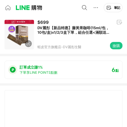
筆記
$699
DV麗彤【新品特惠】藤黃果咖啡(15ml/包，
10包/盒)x1/2/3盒下單，組合任選<滿額送水
潤光保濕噴霧>
搶購
蝦皮官方旗艦店-DV麗彤生醫
訂單成立賺1%
6
點
下單享LINE POINTS點數