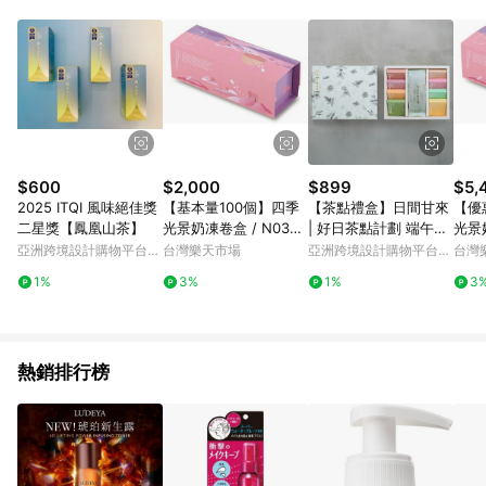
蝦皮商城之訂單適用於部分點數紅包，規範請依該紅包頁說明為
主。 7. 點數回饋將依照蝦皮提供扣除折價券、運費與蝦幣後之最
終金額進行計算。 8. 同一商品品項(即便不同尺寸規格)，皆會計
入同一筆返點上限進行計算 9. 用戶需於同一瀏覽器進行交易（若
自動跳轉 APP，請在 APP交易）。 10. 若使用不同物流或付款方
式，將拆分成不同筆訂單編號發送通知。 11. 若使用折價券折抵，
可能會有攤提折抵導致訂單金額些微落差 12. 蝦皮會將LINE的導
購跳轉紀錄與蝦皮的會員ID進行綁定，若後續七天內未透過其他
媒體來源導入蝦皮官網，則七天內於該蝦皮帳號下訂的首筆訂單
$600
$2,000
$899
$5,
會被蝦皮認列為該LINE用戶導購跳轉時所成立之訂單。 13. 若同
2025 ITQI 風味絕佳獎
【基本量100個】四季
【茶點禮盒】日間甘來
【優
一用戶使用一個以上蝦皮帳號透過LINE購物進行導購，將可能導
二星獎【鳳凰山茶】
光景奶凍卷盒 / N0300
| 好日茶點計劃 端午節/
光景奶
致無法收到導購通知，亦可能無法收到點數，再請留意。 14. 請
3
企業贈禮
3
亞洲跨境設計購物平台
台灣樂天市場
亞洲跨境設計購物平台
台灣
注意以下行為將可能導致無法取得 LINE POINTS 點數回饋資格：
Pinkoi
Pinkoi
使用非指定之途徑及方式完成交易，或經由蝦皮系統判斷點擊路
1%
3%
1%
3
徑不符合回饋資格或規則者。 15. 若有贈點爭議，請務必於訂單
日期+60天以內進行洽詢確認；超過60天(含)以上進行申訴，恕
無法贈點回饋。需檢附蝦皮訂單完成、LINE購物訂單記錄，如於
LINE購物訂單紀錄已呈現：「非本次前往蝦皮商店之品項，不符
熱銷排行榜
合回饋資格」，則不受理此案件。 [注意事項] 1.如導購途中用戶
由網頁版(電腦版/手機版網頁)切換為 App 會造成追蹤中斷而無法
進行 LINE POINTS 回饋 2.若購買過程中關閉蝦皮APP，則需重
新透過LINE購物前往蝦皮商城，否則無法進行LINE POINTS 回
饋。 / 3.如用戶先前往蝦皮商城將商品加入購物車，後續透過
LINE購物前往至蝦皮商城將購物車結清，此方案將不列入 LINE