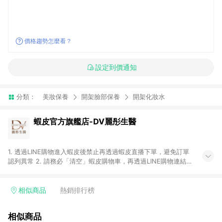
價格趨勢怎麼看？
設定到價通知
分類：
美妝保養
開架臉部保養
開架化妝水
蝦皮官方旗艦店-DV麗彤生醫
1. 透過LINE購物進入蝦皮後禁止再透過蝦皮直播下單，避免訂單
認列異常 2. 請務必「清空」蝦皮購物車，再透過LINE購物連結至
蝦皮商店進行購買 ；先把商品加入購物車，再從LINE購物連結至
蝦皮結帳，將無法獲得點數回饋。 3. 請避免連續下單，若您完成
交易後，想下第二張訂單，請重新從LINE購物連結至蝦皮商店進
相似商品
熱銷排行榜
行購買 4. 電子票券及繳費服務類別：回饋０％。 5. 請留意，蝦
皮超市內的商品（蝦皮超市、蝦皮直送美妝、蝦皮免運直送）不
相似商品
隸屬於蝦皮商城，點數回饋請依照「蝦皮超市」商店頁為主。 6.