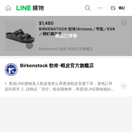
筆記
$1,480
BIRKENSTOCK 勃肯/Arizona／窄版／EVA
／鉚釘鐵灰色
商品已停售
Birkenstock 勃肯-蝦皮官方旗艦店
Birkenstock 勃肯-蝦皮官方旗艦店
1. 透過LINE購物進入蝦皮後禁止再透過蝦皮直播下單，避免訂單
認列異常 2. 請務必「清空」蝦皮購物車，再透過LINE購物連結至
蝦皮商店進行購買 ；先把商品加入購物車，再從LINE購物連結至
蝦皮結帳，將無法獲得點數回饋。 3. 請避免連續下單，若您完成
交易後，想下第二張訂單，請重新從LINE購物連結至蝦皮商店進
行購買 4. 電子票券及繳費服務類別：回饋０％。 5. 請留意，蝦
皮超市內的商品（蝦皮超市、蝦皮直送美妝、蝦皮免運直送）不
隸屬於蝦皮商城，點數回饋請依照「蝦皮超市」商店頁為主。 6.
蝦皮商城之訂單適用於部分點數紅包，規範請依該紅包頁說明為