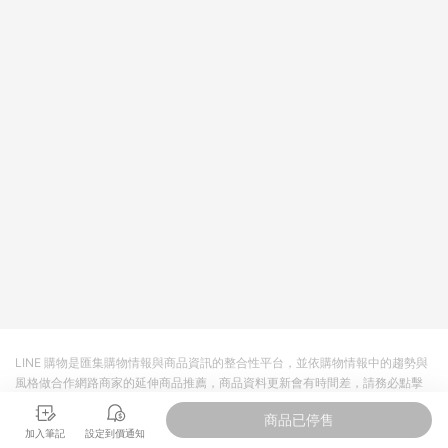
主。 7. 點數回饋將依照蝦皮提供扣除折價券、運費與蝦幣後之最
終金額進行計算。 8. 同一商品品項(即便不同尺寸規格)，皆會計
入同一筆返點上限進行計算 9. 用戶需於同一瀏覽器進行交易（若
自動跳轉 APP，請在 APP交易）。 10. 若使用不同物流或付款方
式，將拆分成不同筆訂單編號發送通知。 11. 若使用折價券折抵，
可能會有攤提折抵導致訂單金額些微落差 12. 蝦皮會將LINE的導
購跳轉紀錄與蝦皮的會員ID進行綁定，若後續七天內未透過其他
媒體來源導入蝦皮官網，則七天內於該蝦皮帳號下訂的首筆訂單
會被蝦皮認列為該LINE用戶導購跳轉時所成立之訂單。 13. 若同
一用戶使用一個以上蝦皮帳號透過LINE購物進行導購，將可能導
致無法收到導購通知，亦可能無法收到點數，再請留意。 14. 請
注意以下行為將可能導致無法取得 LINE POINTS 點數回饋資格：
使用非指定之途徑及方式完成交易，或經由蝦皮系統判斷點擊路
徑不符合回饋資格或規則者。 15. 若有贈點爭議，請務必於訂單
日期+60天以內進行洽詢確認；超過60天(含)以上進行申訴，恕
無法贈點回饋。需檢附蝦皮訂單完成、LINE購物訂單記錄，如於
LINE購物訂單紀錄已呈現：「非本次前往蝦皮商店之品項，不符
合回饋資格」，則不受理此案件。 [注意事項] 1.如導購途中用戶
由網頁版(電腦版/手機版網頁)切換為 App 會造成追蹤中斷而無法
LINE 購物是匯集購物情報與商品資訊的整合性平台，並依購物情報中的趨勢與
進行 LINE POINTS 回饋 2.若購買過程中關閉蝦皮APP，則需重
風格做合作網路商家的延伸商品推薦，商品資料更新會有時間差，請務必點擊
新透過LINE購物前往蝦皮商城，否則無法進行LINE POINTS 回
商品至各合作網路商家，確認現售價與購物條件，一切資訊以合作廠商網頁為
饋。 / 3.如用戶先前往蝦皮商城將商品加入購物車，後續透過
商品已停售
準。
LINE購物前往至蝦皮商城將購物車結清，此方案將不列入 LINE
加入筆記
設定到價通知
Points 回饋 4.若因系統異常無法追蹤訂單，致使消費者無接收到