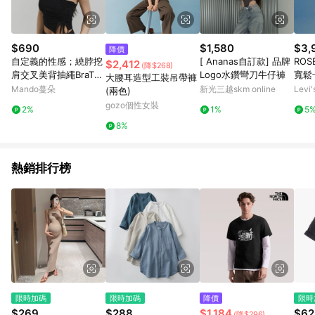
式，將拆分成不同筆訂單編號發送通知。 11. 若使用折價券折抵，
可能會有攤提折抵導致訂單金額些微落差 12. 蝦皮會將LINE的導
購跳轉紀錄與蝦皮的會員ID進行綁定，若後續七天內未透過其他
媒體來源導入蝦皮官網，則七天內於該蝦皮帳號下訂的首筆訂單
$690
$1,580
$3,
降價
會被蝦皮認列為該LINE用戶導購跳轉時所成立之訂單。 13. 若同
自定義的性感；繞脖挖
[ Ananas自訂款] 品牌
RO
$2,412
(降$268)
一用戶使用一個以上蝦皮帳號透過LINE購物進行導購，將可能導
肩交叉美背抽繩BraTop
Logo水鑽彎刀牛仔褲
寬鬆
大腰耳造型工裝吊帶褲
致無法收到導購通知，亦可能無法收到點數，再請留意。 14. 請
兩色
人氣
Mando蔓朵
新光三越skm online
Lev
(兩色)
注意以下行為將可能導致無法取得 LINE POINTS 點數回饋資格：
gozo個性女裝
使用非指定之途徑及方式完成交易，或經由蝦皮系統判斷點擊路
2%
1%
5
徑不符合回饋資格或規則者。 15. 若有贈點爭議，請務必於訂單
8%
日期+60天以內進行洽詢確認；超過60天(含)以上進行申訴，恕
無法贈點回饋。需檢附蝦皮訂單完成、LINE購物訂單記錄，如於
LINE購物訂單紀錄已呈現：「非本次前往蝦皮商店之品項，不符
熱銷排行榜
合回饋資格」，則不受理此案件。 [注意事項] 1.如導購途中用戶
由網頁版(電腦版/手機版網頁)切換為 App 會造成追蹤中斷而無法
進行 LINE POINTS 回饋 2.若購買過程中關閉蝦皮APP，則需重
新透過LINE購物前往蝦皮商城，否則無法進行LINE POINTS 回
饋。 / 3.如用戶先前往蝦皮商城將商品加入購物車，後續透過
LINE購物前往至蝦皮商城將購物車結清，此方案將不列入 LINE
Points 回饋 4.若因系統異常無法追蹤訂單，致使消費者無接收到
點數回饋，蝦皮保有更改條款與法律追訴之權利 5. LINE購物商品
價格若與蝦皮賣場實際價格有異，以蝦皮賣場價格為準 6. 實際回
饋，依蝦皮系統盼為最終判定標準
限時加碼
限時加碼
降價
限時
$269
$288
$1,184
$62
(降$296)