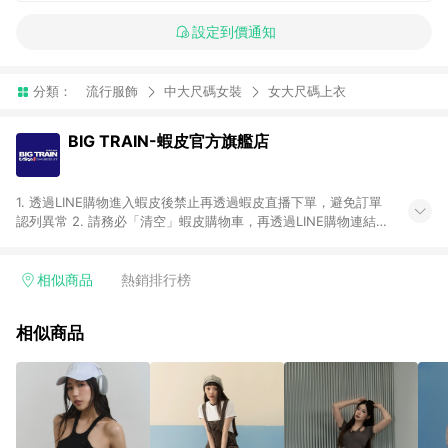
設定到價通知
分類：
流行服飾
中大尺碼女裝
女大尺碼上衣
BIG TRAIN-蝦皮官方旗艦店
1. 透過LINE購物進入蝦皮後禁止再透過蝦皮直播下單，避免訂單
認列異常 2. 請務必「清空」蝦皮購物車，再透過LINE購物連結至
蝦皮商店進行購買 ；先把商品加入購物車，再從LINE購物連結至
蝦皮結帳，將無法獲得點數回饋。 3. 請避免連續下單，若您完成
交易後，想下第二張訂單，請重新從LINE購物連結至蝦皮商店進
相似商品
熱銷排行榜
行購買 4. 電子票券及繳費服務類別：回饋０％。 5. 請留意，蝦
皮超市內的商品（蝦皮超市、蝦皮直送美妝、蝦皮免運直送）不
相似商品
隸屬於蝦皮商城，點數回饋請依照「蝦皮超市」商店頁為主。 6.
蝦皮商城之訂單適用於部分點數紅包，規範請依該紅包頁說明為
主。 7. 點數回饋將依照蝦皮提供扣除折價券、運費與蝦幣後之最
終金額進行計算。 8. 同一商品品項(即便不同尺寸規格)，皆會計
入同一筆返點上限進行計算 9. 用戶需於同一瀏覽器進行交易（若
自動跳轉 APP，請在 APP交易）。 10. 若使用不同物流或付款方