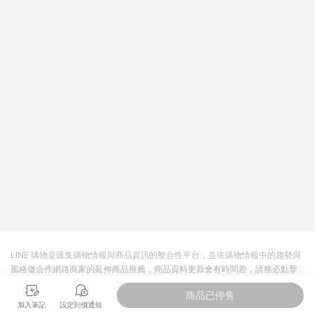
主。 7. 點數回饋將依照蝦皮提供扣除折價券、運費與蝦幣後之最
終金額進行計算。 8. 同一商品品項(即便不同尺寸規格)，皆會計
入同一筆返點上限進行計算 9. 用戶需於同一瀏覽器進行交易（若
自動跳轉 APP，請在 APP交易）。 10. 若使用不同物流或付款方
式，將拆分成不同筆訂單編號發送通知。 11. 若使用折價券折抵，
可能會有攤提折抵導致訂單金額些微落差 12. 蝦皮會將LINE的導
購跳轉紀錄與蝦皮的會員ID進行綁定，若後續七天內未透過其他
媒體來源導入蝦皮官網，則七天內於該蝦皮帳號下訂的首筆訂單
會被蝦皮認列為該LINE用戶導購跳轉時所成立之訂單。 13. 若同
一用戶使用一個以上蝦皮帳號透過LINE購物進行導購，將可能導
致無法收到導購通知，亦可能無法收到點數，再請留意。 14. 請
注意以下行為將可能導致無法取得 LINE POINTS 點數回饋資格：
使用非指定之途徑及方式完成交易，或經由蝦皮系統判斷點擊路
徑不符合回饋資格或規則者。 15. 若有贈點爭議，請務必於訂單
日期+60天以內進行洽詢確認；超過60天(含)以上進行申訴，恕
無法贈點回饋。需檢附蝦皮訂單完成、LINE購物訂單記錄，如於
LINE購物訂單紀錄已呈現：「非本次前往蝦皮商店之品項，不符
合回饋資格」，則不受理此案件。 [注意事項] 1.如導購途中用戶
由網頁版(電腦版/手機版網頁)切換為 App 會造成追蹤中斷而無法
LINE 購物是匯集購物情報與商品資訊的整合性平台，並依購物情報中的趨勢與
進行 LINE POINTS 回饋 2.若購買過程中關閉蝦皮APP，則需重
風格做合作網路商家的延伸商品推薦，商品資料更新會有時間差，請務必點擊
新透過LINE購物前往蝦皮商城，否則無法進行LINE POINTS 回
商品至各合作網路商家，確認現售價與購物條件，一切資訊以合作廠商網頁為
饋。 / 3.如用戶先前往蝦皮商城將商品加入購物車，後續透過
商品已停售
準。
LINE購物前往至蝦皮商城將購物車結清，此方案將不列入 LINE
加入筆記
設定到價通知
Points 回饋 4.若因系統異常無法追蹤訂單，致使消費者無接收到