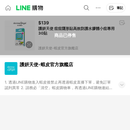
筆記
$139
護妍天使 痘痘隱形貼高效防護水膠體小痘專用
30貼
商品已停售
護妍天使-蝦皮官方旗艦店
護妍天使-蝦皮官方旗艦店
1. 透過LINE購物進入蝦皮後禁止再透過蝦皮直播下單，避免訂單
認列異常 2. 請務必「清空」蝦皮購物車，再透過LINE購物連結至
蝦皮商店進行購買 ；先把商品加入購物車，再從LINE購物連結至
蝦皮結帳，將無法獲得點數回饋。 3. 請避免連續下單，若您完成
交易後，想下第二張訂單，請重新從LINE購物連結至蝦皮商店進
行購買 4. 電子票券及繳費服務類別：回饋０％。 5. 請留意，蝦
皮超市內的商品（蝦皮超市、蝦皮直送美妝、蝦皮免運直送）不
隸屬於蝦皮商城，點數回饋請依照「蝦皮超市」商店頁為主。 6.
蝦皮商城之訂單適用於部分點數紅包，規範請依該紅包頁說明為