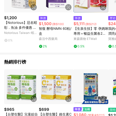
式，將拆分成不同筆訂單編號發送通知。 11. 若使用折價券折抵，
可能會有攤提折抵導致訂單金額些微落差 12. 蝦皮會將LINE的導
購跳轉紀錄與蝦皮的會員ID進行綁定，若後續七天內未透過其他
媒體來源導入蝦皮官網，則七天內於該蝦皮帳號下訂的首筆訂單
$1,200
降價
降價
歷史
會被蝦皮認列為該LINE用戶導購跳轉時所成立之訂單。 13. 若同
【Notorious】惡名昭
$1,500
$5,111
$24
(降$100)
(降$212)
一用戶使用一個以上蝦皮帳號透過LINE購物進行導購，將可能導
彰．魚油 多件優惠 魚
智復 酵母NMN 60粒/
【生泉生技】零 孕媽咪
我的
致無法收到導購通知，亦可能無法收到點數，再請留意。 14. 請
油 高Omega-3 保健食
Notorious Taiwan-蝦皮
盒
專用＋暢益生菌各2盒
潤亮
注意以下行為將可能導致無法取得 LINE POINTS 點數回饋資格：
品 館長｜官方正品
官方旗艦店
組(30條/盒)實體線上
森活中西藥局
東森購物 ETMall
寶雅
使用非指定之途徑及方式完成交易，或經由蝦皮系統判斷點擊路
0%
宅配券(M0)
徑不符合回饋資格或規則者。 15. 若有贈點爭議，請務必於訂單
2%
0.5%
0.
日期+60天以內進行洽詢確認；超過60天(含)以上進行申訴，恕
無法贈點回饋。需檢附蝦皮訂單完成、LINE購物訂單記錄，如於
LINE購物訂單紀錄已呈現：「非本次前往蝦皮商店之品項，不符
熱銷排行榜
合回饋資格」，則不受理此案件。 [注意事項] 1.如導購途中用戶
由網頁版(電腦版/手機版網頁)切換為 App 會造成追蹤中斷而無法
進行 LINE POINTS 回饋 2.若購買過程中關閉蝦皮APP，則需重
新透過LINE購物前往蝦皮商城，否則無法進行LINE POINTS 回
饋。 / 3.如用戶先前往蝦皮商城將商品加入購物車，後續透過
LINE購物前往至蝦皮商城將購物車結清，此方案將不列入 LINE
Points 回饋 4.若因系統異常無法追蹤訂單，致使消費者無接收到
點數回饋，蝦皮保有更改條款與法律追訴之權利 5. LINE購物商品
價格若與蝦皮賣場實際價格有異，以蝦皮賣場價格為準 6. 實際回
饋，依蝦皮系統盼為最終判定標準
$965
$699
限時
【台塑生醫】兒童綜合
【台塑生醫】維生素C
$1,080
$1,
(雙重省$222)