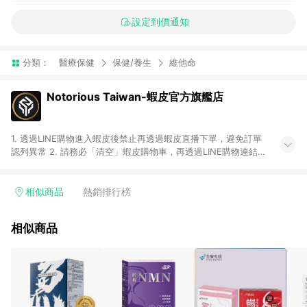
設定到價通知
分類：
醫療保健
保健/養生
維他命
Notorious Taiwan-蝦皮官方旗艦店
1. 透過LINE購物進入蝦皮後禁止再透過蝦皮直播下單，避免訂單
認列異常 2. 請務必「清空」蝦皮購物車，再透過LINE購物連結至
蝦皮商店進行購買 ；先把商品加入購物車，再從LINE購物連結至
蝦皮結帳，將無法獲得點數回饋。 3. 請避免連續下單，若您完成
交易後，想下第二張訂單，請重新從LINE購物連結至蝦皮商店進
相似商品
熱銷排行榜
行購買 4. 電子票券及繳費服務類別：回饋０％。 5. 請留意，蝦
皮超市內的商品（蝦皮超市、蝦皮直送美妝、蝦皮免運直送）不
相似商品
隸屬於蝦皮商城，點數回饋請依照「蝦皮超市」商店頁為主。 6.
蝦皮商城之訂單適用於部分點數紅包，規範請依該紅包頁說明為
主。 7. 點數回饋將依照蝦皮提供扣除折價券、運費與蝦幣後之最
終金額進行計算。 8. 同一商品品項(即便不同尺寸規格)，皆會計
入同一筆返點上限進行計算 9. 用戶需於同一瀏覽器進行交易（若
自動跳轉 APP，請在 APP交易）。 10. 若使用不同物流或付款方