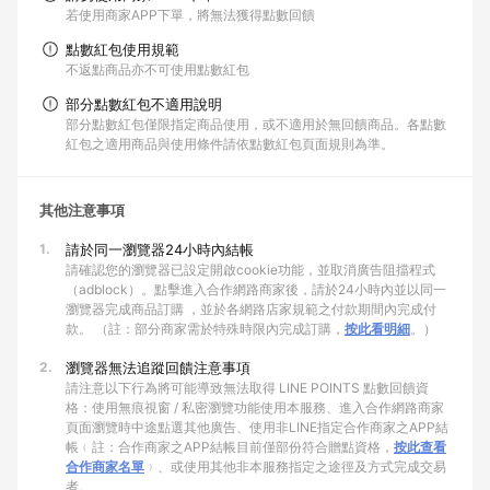
若使用商家APP下單，將無法獲得點數回饋
點數紅包使用規範
不返點商品亦不可使用點數紅包
部分點數紅包不適用說明
部分點數紅包僅限指定商品使用，或不適用於無回饋商品。各點數
紅包之適用商品與使用條件請依點數紅包頁面規則為準。
其他注意事項
1.
請於同一瀏覽器24小時內結帳
請確認您的瀏覽器已設定開啟cookie功能，並取消廣告阻擋程式
（adblock）。點擊進入合作網路商家後，請於24小時內並以同一
瀏覽器完成商品訂購 ，並於各網路店家規範之付款期間內完成付
款。 （註：部分商家需於特殊時限內完成訂購，
按此看明細
。）
2.
瀏覽器無法追蹤回饋注意事項
請注意以下行為將可能導致無法取得 LINE POINTS 點數回饋資
格：使用無痕視窗 / 私密瀏覽功能使用本服務、進入合作網路商家
頁面瀏覽時中途點選其他廣告、使用非LINE指定合作商家之APP結
帳﹙註：合作商家之APP結帳目前僅部份符合贈點資格，
按此查看
合作商家名單
﹚、或使用其他非本服務指定之途徑及方式完成交易
者。