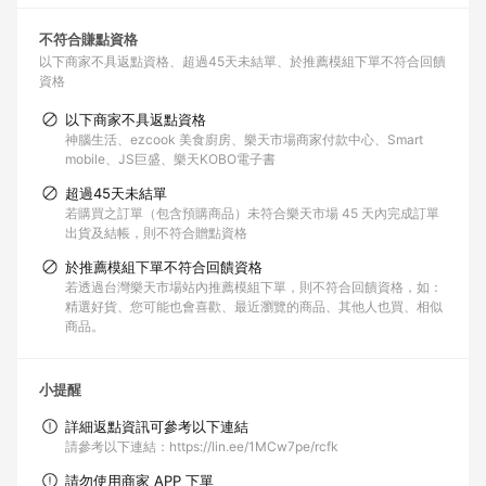
不符合賺點資格
以下商家不具返點資格
超過45天未結單
於推薦模組下單不符合回饋
資格
以下商家不具返點資格
神腦生活、ezcook 美食廚房、樂天市場商家付款中心、Smart
mobile、JS巨盛、樂天KOBO電子書
超過45天未結單
若購買之訂單（包含預購商品）未符合樂天市場 45 天內完成訂單
出貨及結帳，則不符合贈點資格
於推薦模組下單不符合回饋資格
若透過台灣樂天市場站內推薦模組下單，則不符合回饋資格，如：
精選好貨、您可能也會喜歡、最近瀏覽的商品、其他人也買、相似
商品。
小提醒
詳細返點資訊可參考以下連結
請參考以下連結：https://lin.ee/1MCw7pe/rcfk
請勿使用商家 APP 下單