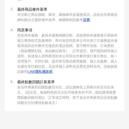
3.
最終商品條件基準
本活動之商品價格、庫存、購物條件及優惠資訊，請依合作商家的
網站顯示之最終條件為準。相關限制請參考
這裏
。
4.
同意事項
您使用本服務、參與本服務相關活動、或使用與本服務進行系統串
接之應用程式及服務時，即代表您同意本公司向第三方服務提供者
取得或與合作夥伴交換您的電話號碼、電子郵件信箱、行為歷程
（例如瀏覽紀錄、未結帳紀錄等）、訂單資訊、用戶識別碼等個人
資料。前述個人資料將用於本公司與合作夥伴進行身分整合、統一
管理客戶、共同行銷、提供更完善的應用服務、個人化服務、個人
化廣告等行銷訊息，且該等個人資料包含歷史資料在內。詳細規範
請參照
LINE隱私權政策
。
5.
最終點數回饋計算基準
各合作商家的回饋點數百分比，請以跳轉頁上所顯示的百分比為
主。 (請注意，每個時段的百分比可能會有所不同，因此購買後實
際點數回饋仍需以「訂單成立時間」當下各合作商家所設定的點數
回饋百分比獲得點數為主）