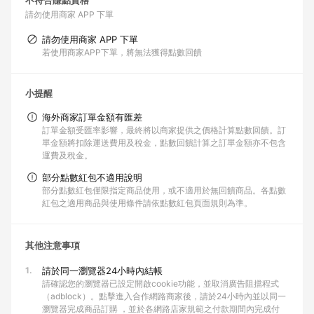
不符合賺點資格
請勿使用商家 APP 下單
請勿使用商家 APP 下單
若使用商家APP下單，將無法獲得點數回饋
小提醒
海外商家訂單金額有匯差
訂單金額受匯率影響，最終將以商家提供之價格計算點數回饋。訂
單金額將扣除運送費用及稅金，點數回饋計算之訂單金額亦不包含
運費及稅金。
部分點數紅包不適用說明
部分點數紅包僅限指定商品使用，或不適用於無回饋商品。各點數
紅包之適用商品與使用條件請依點數紅包頁面規則為準。
其他注意事項
1.
請於同一瀏覽器24小時內結帳
請確認您的瀏覽器已設定開啟cookie功能，並取消廣告阻擋程式
（adblock）。點擊進入合作網路商家後，請於24小時內並以同一
瀏覽器完成商品訂購 ，並於各網路店家規範之付款期間內完成付