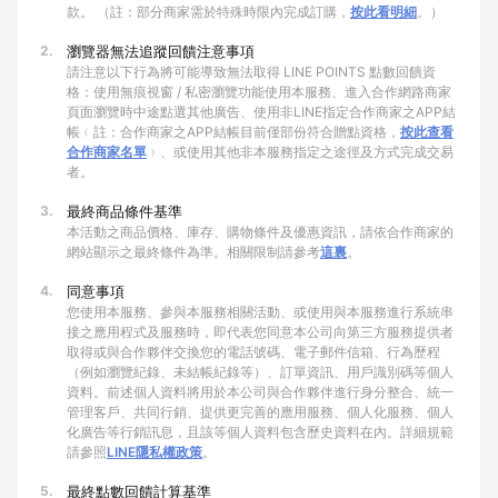
款。 （註：部分商家需於特殊時限內完成訂購，
按此看明細
。）
2.
瀏覽器無法追蹤回饋注意事項
請注意以下行為將可能導致無法取得 LINE POINTS 點數回饋資
格：使用無痕視窗 / 私密瀏覽功能使用本服務、進入合作網路商家
頁面瀏覽時中途點選其他廣告、使用非LINE指定合作商家之APP結
帳﹙註：合作商家之APP結帳目前僅部份符合贈點資格，
按此查看
合作商家名單
﹚、或使用其他非本服務指定之途徑及方式完成交易
者。
3.
最終商品條件基準
本活動之商品價格、庫存、購物條件及優惠資訊，請依合作商家的
網站顯示之最終條件為準。相關限制請參考
這裏
。
4.
同意事項
您使用本服務、參與本服務相關活動、或使用與本服務進行系統串
接之應用程式及服務時，即代表您同意本公司向第三方服務提供者
取得或與合作夥伴交換您的電話號碼、電子郵件信箱、行為歷程
（例如瀏覽紀錄、未結帳紀錄等）、訂單資訊、用戶識別碼等個人
資料。前述個人資料將用於本公司與合作夥伴進行身分整合、統一
管理客戶、共同行銷、提供更完善的應用服務、個人化服務、個人
化廣告等行銷訊息，且該等個人資料包含歷史資料在內。詳細規範
請參照
LINE隱私權政策
。
5.
最終點數回饋計算基準