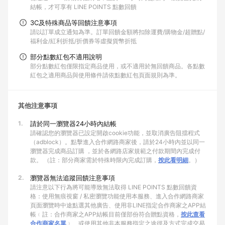
結帳，才可享有 LINE POINTS 點數回饋
3C及特殊商品等回饋注意事項
請以訂單成立通知為準。訂單回饋金額將扣除運費/購物金/超贈點/
福利金/紅利折抵/折價券等虛擬貨幣折抵
部分點數紅包不適用說明
部分點數紅包僅限指定商品使用，或不適用於無回饋商品。各點數
紅包之適用商品與使用條件請依點數紅包頁面規則為準。
其他注意事項
1.
請於同一瀏覽器24小時內結帳
請確認您的瀏覽器已設定開啟cookie功能，並取消廣告阻擋程式
（adblock）。點擊進入合作網路商家後，請於24小時內並以同一
瀏覽器完成商品訂購 ，並於各網路店家規範之付款期間內完成付
款。 （註：部分商家需於特殊時限內完成訂購，
按此看明細
。）
2.
瀏覽器無法追蹤回饋注意事項
請注意以下行為將可能導致無法取得 LINE POINTS 點數回饋資
格：使用無痕視窗 / 私密瀏覽功能使用本服務、進入合作網路商家
頁面瀏覽時中途點選其他廣告、使用非LINE指定合作商家之APP結
帳﹙註：合作商家之APP結帳目前僅部份符合贈點資格，
按此查看
合作商家名單
﹚、或使用其他非本服務指定之途徑及方式完成交易