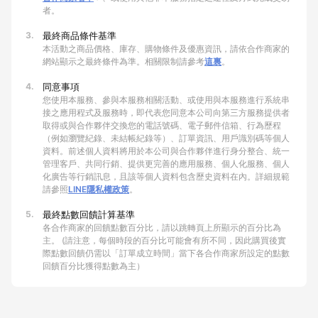
者。
3.
最終商品條件基準
本活動之商品價格、庫存、購物條件及優惠資訊，請依合作商家的
網站顯示之最終條件為準。相關限制請參考
這裏
。
4.
同意事項
您使用本服務、參與本服務相關活動、或使用與本服務進行系統串
接之應用程式及服務時，即代表您同意本公司向第三方服務提供者
取得或與合作夥伴交換您的電話號碼、電子郵件信箱、行為歷程
（例如瀏覽紀錄、未結帳紀錄等）、訂單資訊、用戶識別碼等個人
資料。前述個人資料將用於本公司與合作夥伴進行身分整合、統一
管理客戶、共同行銷、提供更完善的應用服務、個人化服務、個人
化廣告等行銷訊息，且該等個人資料包含歷史資料在內。詳細規範
請參照
LINE隱私權政策
。
5.
最終點數回饋計算基準
各合作商家的回饋點數百分比，請以跳轉頁上所顯示的百分比為
主。 (請注意，每個時段的百分比可能會有所不同，因此購買後實
際點數回饋仍需以「訂單成立時間」當下各合作商家所設定的點數
回饋百分比獲得點數為主）