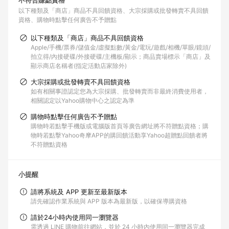
不符合賺點資格
以下種類及「商店」商品不具回饋資格
大宗採購或批發轉賣不具回饋
資格
購物時點擊任何廣告不予贈點
以下種類及「商店」商品不具回饋資格
Apple/手機/票券/儲值金/虛擬點數/黃金/電玩/遊戲/相機/單眼/鏡頭/
拍立得/內接硬碟/外接硬碟/主機板/顯示；商品賣場標示「商店」及
顯示商店名稱者(指定活動店家除外)
大宗採購或批發轉賣不具回饋資格
如有相關事證認定您為大宗採購、批發轉賣而非最終消費使用者，
相關認定以Yahoo購物中心之認定為準
購物時點擊任何廣告不予贈點
購物時若點擊手機版或電腦版首頁等廣告網址將不符贈點資格；購
物時若點擊Yahoo奇摩APP的購回饋活動享Yahoo超贈點回饋者將
不符贈點資格
小提醒
請將系統及 APP 更新至最新版本
請先確認作業系統與 APP 版本為最新版，以確保導購資格
請於24小時內使用同一瀏覽器
需透過 LINE 購物前往網站，並於 24 小時內使用同一瀏覽器完成