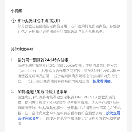
小提醒
部分點數紅包不適用說明
部分點數紅包僅限指定商品使用，或不適用於無回饋商品。各點數
紅包之適用商品與使用條件請依點數紅包頁面規則為準。
其他注意事項
1.
請於同一瀏覽器24小時內結帳
請確認您的瀏覽器已設定開啟cookie功能，並取消廣告阻擋程式
（adblock）。點擊進入合作網路商家後，請於24小時內並以同一
瀏覽器完成商品訂購 ，並於各網路店家規範之付款期間內完成付
款。 （註：部分商家需於特殊時限內完成訂購，
按此看明細
。）
2.
瀏覽器無法追蹤回饋注意事項
請注意以下行為將可能導致無法取得 LINE POINTS 點數回饋資
格：使用無痕視窗 / 私密瀏覽功能使用本服務、進入合作網路商家
頁面瀏覽時中途點選其他廣告、使用非LINE指定合作商家之APP結
帳﹙註：合作商家之APP結帳目前僅部份符合贈點資格，
按此查看
合作商家名單
﹚、或使用其他非本服務指定之途徑及方式完成交易
者。