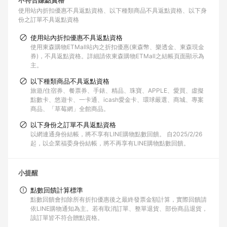
不符合賺點資格
使用站內折扣優惠不具返點資格
以下種類商品不具返點資格
以下身
份之訂單不具返點資格
使用站內折扣優惠不具返點資格
使用東森購物ETMall站內之折扣優惠(東森幣、樂透金、東森現金
券)，不具返點資格。詳細請依東森購物ETMall之結帳頁面顯示為
主。
以下種類商品不具返點資格
旅遊/住宿券、餐票券、手錶、精品、珠寶、APPLE、愛買、虛擬
點數卡、悠遊卡、一卡通、icash愛金卡、環球嚴選、商城、專案
商品、「草莓網」全館商品。
以下身份之訂單不具返點資格
以網連通身份結帳，將不享有LINE購物點數回饋。 自2025/2/26
起，以企業福委身份結帳，將不再享有LINE購物點數回饋。
小提醒
點數回饋計算標準
點數回饋會扣除所有折扣優惠後之最終發票金額計算，實際回饋請
依LINE購物通知為主。若有取消訂單、整單退貨、部份商品退貨，
該訂單皆不符合贈點資格。