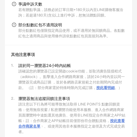
爭議申訴天數
若有贈點爭議，請務必於訂單日期+180天以內至LINE購物客服洽
詢；若超過180天(含)以上進行申訴，恕無法贈點回饋。
部分點數紅包不適用說明
部分點數紅包僅限指定商品使用，或不適用於無回饋商品。各點數
紅包之適用商品與使用條件請依點數紅包頁面規則為準。
其他注意事項
1.
請於同一瀏覽器24小時內結帳
請確認您的瀏覽器已設定開啟cookie功能，並取消廣告阻擋程式
（adblock）。點擊進入合作網路商家後，請於24小時內並以同一
瀏覽器完成商品訂購 ，並於各網路店家規範之付款期間內完成付
款。 （註：部分商家需於特殊時限內完成訂購，
按此看明細
。）
2.
瀏覽器無法追蹤回饋注意事項
請注意以下行為將可能導致無法取得 LINE POINTS 點數回饋資
格：使用無痕視窗 / 私密瀏覽功能使用本服務、進入合作網路商家
頁面瀏覽時中途點選其他廣告、使用非LINE指定合作商家之APP結
帳﹙註：合作商家之APP結帳目前僅部份符合贈點資格，
按此查看
合作商家名單
﹚、或使用其他非本服務指定之途徑及方式完成交易
者。