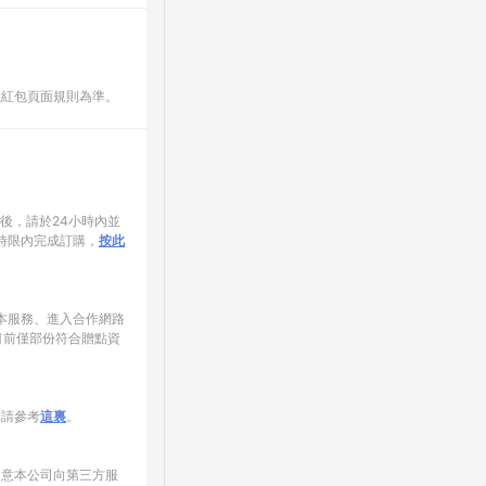
數紅包頁面規則為準。
家後，請於24小時內並
時限內完成訂購，
按此
使用本服務、進入合作網路
目前僅部份符合贈點資
制請參考
這裏
。
同意本公司向第三方服