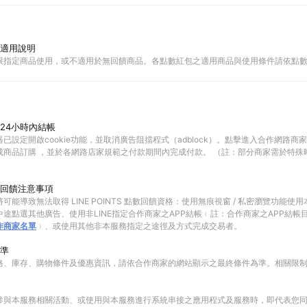
適用說明
限指定商品使用，或不適用於無回饋商品。各點數紅包之適用商品與使用條件請依點
24小時內結帳
已設定開啟cookie功能，並取消廣告阻擋程式（adblock）。點擊進入合作網路商
成商品訂購 ，並於各網路店家規範之付款期間內完成付款。 （註：部分商家需於特殊
回饋注意事項
可能導致無法取得 LINE POINTS 點數回饋資格：使用無痕視窗 / 私密瀏覽功能
途點選其他廣告、使用非LINE指定合作商家之APP結帳﹙註：合作商家之APP結帳
作商家名單
﹚、或使用其他非本服務指定之途徑及方式完成交易者。
準
格、庫存、購物條件及優惠資訊，請依合作商家的網站顯示之最終條件為準。相關限
參與本服務相關活動、或使用與本服務進行系統串接之應用程式及服務時，即代表您