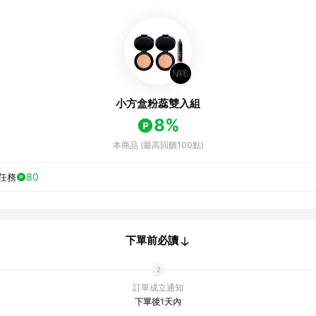
小方盒粉蕊雙入組
8%
本商品 (最高回饋100點)
80
任務
下單前必讀
訂單成立通知
下單後1天內