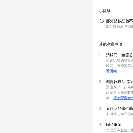
小提醒
部分點數紅包不
部分點數紅包僅
其他注意事項
1.
請於同一瀏覽器
請確認您的瀏覽器
以同一瀏覽器完
看明細
。）
2.
瀏覽器無法追蹤
請注意以下行為將
商家頁面瀏覽時中
格，
按此查看合
3.
最終商品條件基
本活動之商品價
4.
同意事項
您使用本服務、