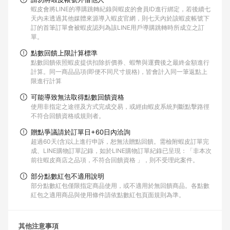
蝦皮會將LINE的導購跳轉紀錄與蝦皮的會員ID進行綁定，若後續七
天內未透過其他媒體來源導入蝦皮官網，則七天內於該蝦皮帳號下
訂的首筆訂單會被蝦皮認列為該LINE用戶導購跳轉時所成立之訂
單。
點數回饋上限計算標準
點數回饋依照蝦皮提供扣除折價券、蝦幣與運費後之最終金額進行
計算。同一商品品項(即便不同尺寸規格)，皆會計入同一筆返點上
限進行計算
可能導致無法取得點數回饋資格
使用非指定之途徑及方式完成交易，或經由蝦皮系統判斷點擊路徑
不符合回饋資格或規則者。
贈點爭議請於訂單日+60日內洽詢
超過60天(含)以上進行申訴，恕無法贈點回饋。需檢附蝦皮訂單完
成、LINE購物訂單記錄，如於LINE購物訂單紀錄已呈現：「非本次
前往蝦皮商店之品項，不符合回饋資格 」，則不受理此案件。
部分點數紅包不適用說明
部分點數紅包僅限指定商品使用，或不適用於無回饋商品。各點數
紅包之適用商品與使用條件請依點數紅包頁面規則為準。
其他注意事項