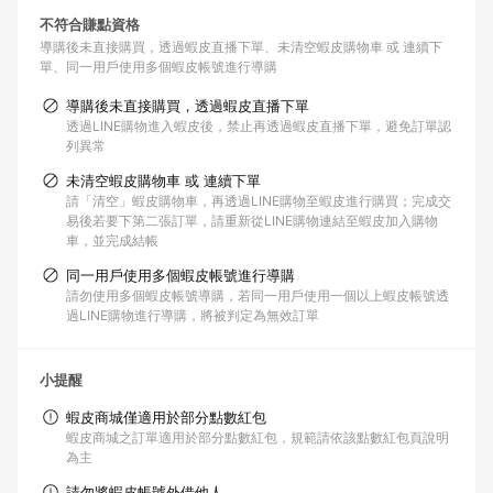
不符合賺點資格
導購後未直接購買，透過蝦皮直播下單
未清空蝦皮購物車 或 連續下
單
同一用戶使用多個蝦皮帳號進行導購
導購後未直接購買，透過蝦皮直播下單
透過LINE購物進入蝦皮後，禁止再透過蝦皮直播下單，避免訂單認
列異常
未清空蝦皮購物車 或 連續下單
請「清空」蝦皮購物車，再透過LINE購物至蝦皮進行購買；完成交
易後若要下第二張訂單，請重新從LINE購物連結至蝦皮加入購物
車，並完成結帳
同一用戶使用多個蝦皮帳號進行導購
請勿使用多個蝦皮帳號導購，若同一用戶使用一個以上蝦皮帳號透
過LINE購物進行導購，將被判定為無效訂單
小提醒
蝦皮商城僅適用於部分點數紅包
蝦皮商城之訂單適用於部分點數紅包，規範請依該點數紅包頁說明
為主
請勿將蝦皮帳號外借他人