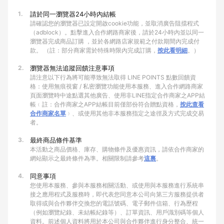
1.
請於同一瀏覽器24小時內結帳
請確認您的瀏覽器已設定開啟cookie功能，並取消廣告阻擋程式
（adblock）。點擊進入合作網路商家後，請於24小時內並以同一
瀏覽器完成商品訂購 ，並於各網路店家規範之付款期間內完成付
款。 （註：部分商家需於特殊時限內完成訂購，
按此看明細
。）
2.
瀏覽器無法追蹤回饋注意事項
請注意以下行為將可能導致無法取得 LINE POINTS 點數回饋資
格：使用無痕視窗 / 私密瀏覽功能使用本服務、進入合作網路商家
頁面瀏覽時中途點選其他廣告、使用非LINE指定合作商家之APP結
帳﹙註：合作商家之APP結帳目前僅部份符合贈點資格，
按此查看
合作商家名單
﹚、或使用其他非本服務指定之途徑及方式完成交易
者。
3.
最終商品條件基準
本活動之商品價格、庫存、購物條件及優惠資訊，請依合作商家的
網站顯示之最終條件為準。相關限制請參考
這裏
。
4.
同意事項
您使用本服務、參與本服務相關活動、或使用與本服務進行系統串
接之應用程式及服務時，即代表您同意本公司向第三方服務提供者
取得或與合作夥伴交換您的電話號碼、電子郵件信箱、行為歷程
（例如瀏覽紀錄、未結帳紀錄等）、訂單資訊、用戶識別碼等個人
資料。前述個人資料將用於本公司與合作夥伴進行身分整合、統一