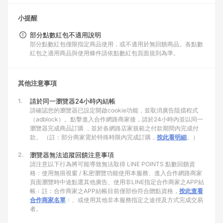
小提醒
部分點數紅包不適用說明
部分點數紅包僅限指定商品使用，或不適用於無回饋商品。各點數
紅包之適用商品與使用條件請依點數紅包頁面規則為準。
其他注意事項
1.
請於同一瀏覽器24小時內結帳
請確認您的瀏覽器已設定開啟cookie功能，並取消廣告阻擋程式
（adblock）。點擊進入合作網路商家後，請於24小時內並以同一
瀏覽器完成商品訂購 ，並於各網路店家規範之付款期間內完成付
款。 （註：部分商家需於特殊時限內完成訂購，
按此看明細
。）
2.
瀏覽器無法追蹤回饋注意事項
請注意以下行為將可能導致無法取得 LINE POINTS 點數回饋資
格：使用無痕視窗 / 私密瀏覽功能使用本服務、進入合作網路商家
頁面瀏覽時中途點選其他廣告、使用非LINE指定合作商家之APP結
帳﹙註：合作商家之APP結帳目前僅部份符合贈點資格，
按此查看
合作商家名單
﹚、或使用其他非本服務指定之途徑及方式完成交易
者。