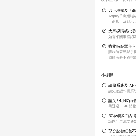
以下種類及「商
Apple/手機/
「商店」及顯示商
大宗採購或批發
如有相關事證認
購物時點擊任何
購物時若點擊手機
回饋者將不符贈
小提醒
請將系統及 AP
請先確認作業系統
請於24小時內
需透過 LINE 
3C及特殊商品
請以訂單成立通知
部分點數紅包不