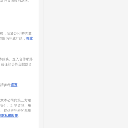
數紅包頁面規則為準。
家後，請於24小時內並
時限內完成訂購，
按此
使用本服務、進入合作網路
目前僅部份符合贈點資
制請參考
這裏
。
同意本公司向第三方服
錄等）、訂單資訊、用
銷、提供更完善的應用
NE隱私權政策
。