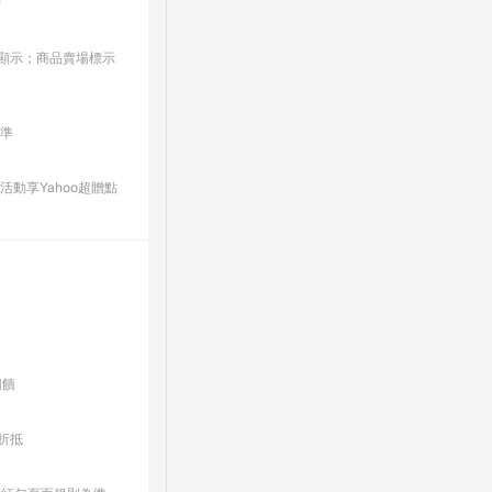
板/顯示；商品賣場標示
為準
動享Yahoo超贈點
回饋
折抵