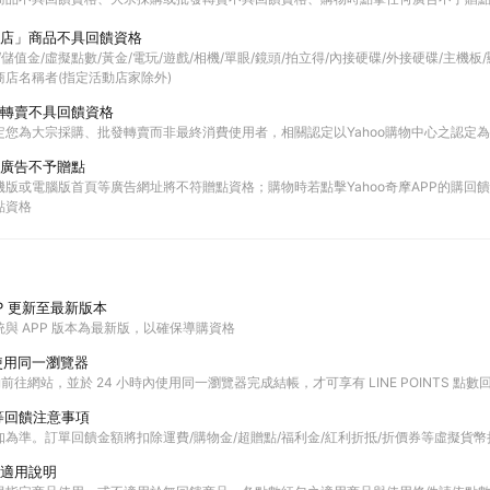
店」商品不具回饋資格
票券/儲值金/虛擬點數/黃金/電玩/遊戲/相機/單眼/鏡頭/拍立得/內接硬碟/外接硬碟/主機
店名稱者(指定活動店家除外)
轉賣不具回饋資格
定您為大宗採購、批發轉賣而非最終消費使用者，相關認定以Yahoo購物中心之認定
廣告不予贈點
版或電腦版首頁等廣告網址將不符贈點資格；購物時若點擊Yahoo奇摩APP的購回饋活
點資格
P 更新至最新版本
與 APP 版本為最新版，以確保導購資格
使用同一瀏覽器
購物前往網站，並於 24 小時內使用同一瀏覽器完成結帳，才可享有 LINE POINTS 點數
等回饋注意事項
為準。訂單回饋金額將扣除運費/購物金/超贈點/福利金/紅利折抵/折價券等虛擬貨幣
適用說明