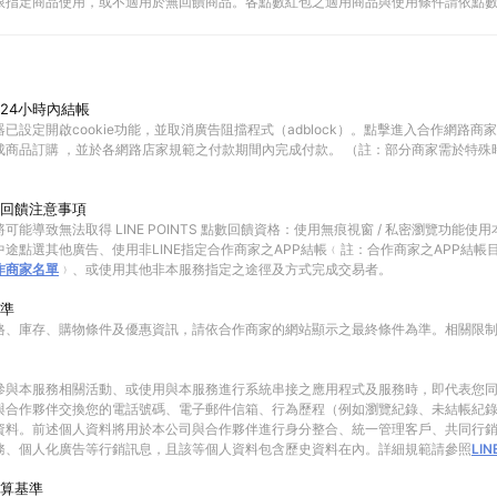
限指定商品使用，或不適用於無回饋商品。各點數紅包之適用商品與使用條件請依點
24小時內結帳
已設定開啟cookie功能，並取消廣告阻擋程式（adblock）。點擊進入合作網路商
成商品訂購 ，並於各網路店家規範之付款期間內完成付款。 （註：部分商家需於特殊
回饋注意事項
可能導致無法取得 LINE POINTS 點數回饋資格：使用無痕視窗 / 私密瀏覽功能
途點選其他廣告、使用非LINE指定合作商家之APP結帳﹙註：合作商家之APP結帳
作商家名單
﹚、或使用其他非本服務指定之途徑及方式完成交易者。
準
格、庫存、購物條件及優惠資訊，請依合作商家的網站顯示之最終條件為準。相關限
參與本服務相關活動、或使用與本服務進行系統串接之應用程式及服務時，即代表您
與合作夥伴交換您的電話號碼、電子郵件信箱、行為歷程（例如瀏覽紀錄、未結帳紀
資料。前述個人資料將用於本公司與合作夥伴進行身分整合、統一管理客戶、共同行
務、個人化廣告等行銷訊息，且該等個人資料包含歷史資料在內。詳細規範請參照
LI
算基準