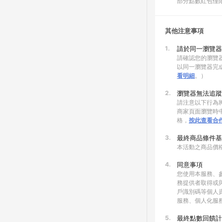
部分點數紅包僅
其他注意事項
1.
請於同一瀏覽器
請確認您的瀏覽器
以同一瀏覽器完
看明細
。）
2.
瀏覽器無法追蹤
請注意以下行為將
商家頁面瀏覽時中
格，
按此查看合
3.
最終商品條件基
本活動之商品價
4.
同意事項
您使用本服務、
務提供者取得或
戶識別碼等個人
服務、個人化服
5.
最終點數回饋計