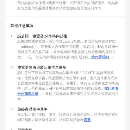
部分點數紅包僅限指定商品使用，或不適用於無回饋商品。各點數
紅包之適用商品與使用條件請依點數紅包頁面規則為準。
其他注意事項
1.
請於同一瀏覽器24小時內結帳
請確認您的瀏覽器已設定開啟cookie功能，並取消廣告阻擋程式
（adblock）。點擊進入合作網路商家後，請於24小時內並以同一
瀏覽器完成商品訂購 ，並於各網路店家規範之付款期間內完成付
款。 （註：部分商家需於特殊時限內完成訂購，
按此看明細
。）
2.
瀏覽器無法追蹤回饋注意事項
請注意以下行為將可能導致無法取得 LINE POINTS 點數回饋資
格：使用無痕視窗 / 私密瀏覽功能使用本服務、進入合作網路商家
頁面瀏覽時中途點選其他廣告、使用非LINE指定合作商家之APP結
帳﹙註：合作商家之APP結帳目前僅部份符合贈點資格，
按此查看
合作商家名單
﹚、或使用其他非本服務指定之途徑及方式完成交易
者。
3.
最終商品條件基準
本活動之商品價格、庫存、購物條件及優惠資訊，請依合作商家的
網站顯示之最終條件為準。相關限制請參考
這裏
。
4.